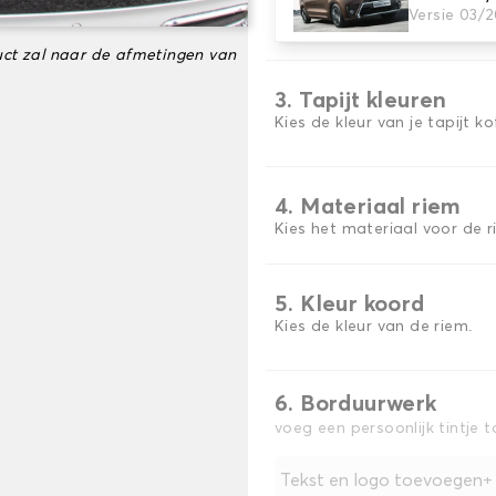
2. Materiaal
Versie 03/
Kies het materiaal van uw 
ct zal naar de afmetingen van
3. Tapijt kleuren
Kies de kleur van je tapijt k
4. Materiaal riem
Kies het materiaal voor de r
5. Kleur koord
Kies de kleur van de riem.
6. Borduurwerk
voeg een persoonlijk tintje 
Tekst en logo toevoegen