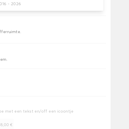
2016 - 2026
kofferbakmat
offerruimte.
iem.
toe met een tekst en/off een icoontje
+
8,00 €