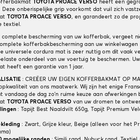
kofferbakmat
TOYOTA PROACE VERSO
heeft een gegr
. Deze onberispelijke grip voorkomt dat vuil zich vast
mat
TOYOTA PROACE VERSO
, en garandeert zo de pro
 textiel.
 complete bescherming van uw kofferbak, vergeet n
complete kofferbakbescherming aan uw winkelwagen 
e universele cordura mat is zeer nuttig om dit vaak v
elaste onderdeel van uw voertuig te beschermen. U
t heeft een garantie van 1 jaar.
ALISATIE
: CREËER UW EIGEN KOFFERBAKMAT OP MA
opkwaliteit van ons maatwerk. Wij zijn het enige Frans
t vandaag de dag zo'n ruime keuze aan afwerkingen 
mat
TOYOTA PROACE VERSO
van uw dromen te ontwer
llingen
: Tapijt Best Naaldvilt 650g, Tapijt Premium Ve
ekleding
: Zwart, Grijze kleur, Beige (alleen voor het 
mma)
0 mogelijke randen
: Simili rand, Nubuck rand, Textiel