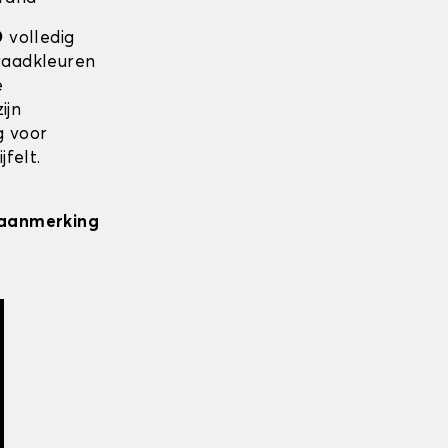
O
volledig
draadkleuren
e
ijn
g voor
felt.
n aanmerking