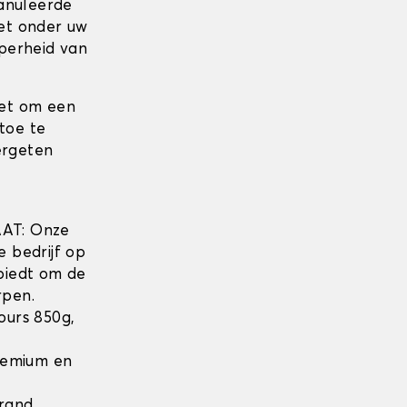
anuleerde
zet onder uw
perheid van
iet om een
toe te
ergeten
w
AT: Onze
e bedrijf op
biedt om de
pen.
lours 850g,
Premium en
 rand