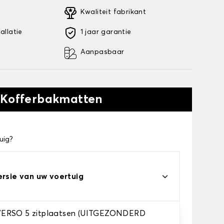
Kwaliteit fabrikant
allatie
1 jaar garantie
Aanpasbaar
 Kofferbakmatten
uig?
ersie van uw voertuig
ERSO 5 zitplaatsen (UITGEZONDERD