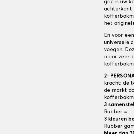
grip is uw 
achterkant 
kofferbak
het originele
En voor een
universele 
voegen. Dez
maar zeer b
kofferbakma
2- PERSON
kracht: de t
de markt da
kofferbak
3 samenste
Rubber =
3 kleuren b
Rubber ga
Meer dan 3