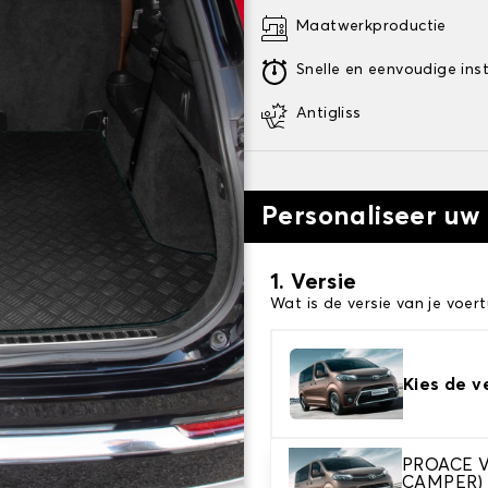
Maatwerkproductie
Snelle en eenvoudige inst
Antigliss
Personaliseer uw
1. Versie
Wat is de versie van je voert
Kies de v
PROACE V
CAMPER)