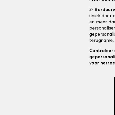
3- Borduur
uniek door 
en meer dan
personalise
gepersonali
terugname. 
Controleer 
gepersonali
voor herroe