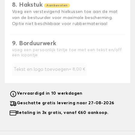
8. Hakstuk
Aanbevolen
Voeg een verstevigend hielkussen toe aan de mat
van de bestuurder voor maximale bescherming.
Optie niet beschikbaar voor rubbermateriaal
9. Borduurwerk
voeg een persoonlijk tintje toe met een tekst en/off
een icoontje
Tekst en logo toevoegen
+
8,00 €
Vervaardigd in 10 werkdagen
Geschatte gratis levering naar 27-08-2026
Betaling in 3x gratis, vanaf €60 aankoop.