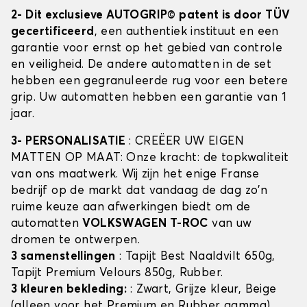
2- Dit exclusieve AUTOGRIP© patent is door TÜV
gecertificeerd
, een authentiek instituut en een
garantie voor ernst op het gebied van controle
en veiligheid. De andere automatten in de set
hebben een gegranuleerde rug voor een betere
grip. Uw automatten hebben een garantie van 1
jaar.
3- PERSONALISATIE
: CREËER UW EIGEN
MATTEN OP MAAT: Onze kracht: de topkwaliteit
van ons maatwerk. Wij zijn het enige Franse
bedrijf op de markt dat vandaag de dag zo'n
ruime keuze aan afwerkingen biedt om de
automatten
VOLKSWAGEN T-ROC
van uw
dromen te ontwerpen.
3 samenstellingen
: Tapijt Best Naaldvilt 650g,
Tapijt Premium Velours 850g, Rubber.
3 kleuren bekleding:
: Zwart, Grijze kleur, Beige
(alleen voor het Premium en Rubber gamma)