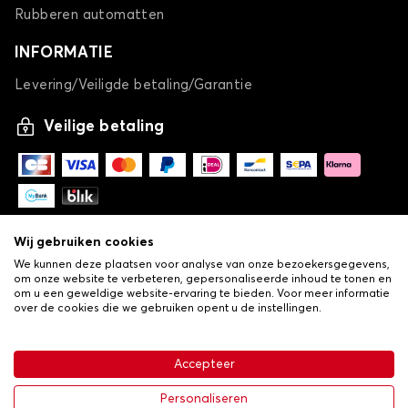
Rubberen automatten
INFORMATIE
Levering/Veiligde betaling/Garantie
Veilige betaling
Wij gebruiken cookies
We kunnen deze plaatsen voor analyse van onze bezoekersgegevens,
om onze website te verbeteren, gepersonaliseerde inhoud te tonen en
om u een geweldige website-ervaring te bieden. Voor meer informatie
over de cookies die we gebruiken opent u de instellingen.
-
© Copyright 2026 Lovauto
•
Algemene verkoopvoorwaarden
Privacy- en cookiebeleid
Accepteer
•
Livraison
€ 113,43
In winkelwagen
Personaliseren