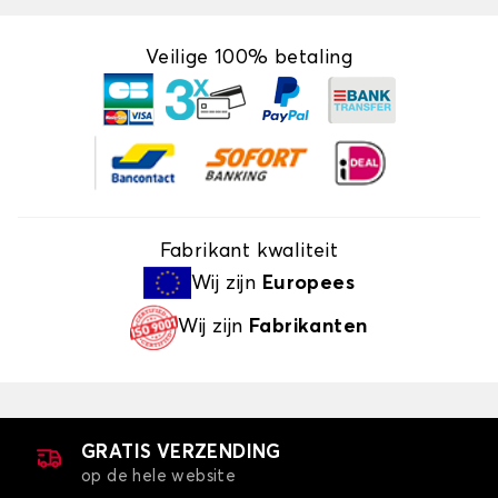
Veilige 100% betaling
Fabrikant kwaliteit
Wij zijn
Europees
Wij zijn
Fabrikanten
GRATIS VERZENDING
op de hele website