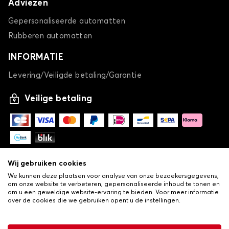
Adviezen
Gepersonaliseerde automatten
Rubberen automatten
INFORMATIE
Levering/Veiligde betaling/Garantie
Veilige betaling
Wij gebruiken cookies
We kunnen deze plaatsen voor analyse van onze bezoekersgegevens,
om onze website te verbeteren, gepersonaliseerde inhoud te tonen en
om u een geweldige website-ervaring te bieden. Voor meer informatie
over de cookies die we gebruiken opent u de instellingen.
-
© Copyright 2026 Lovauto
•
Algemene verkoopvoorwaarden
Privacy- en cookiebeleid