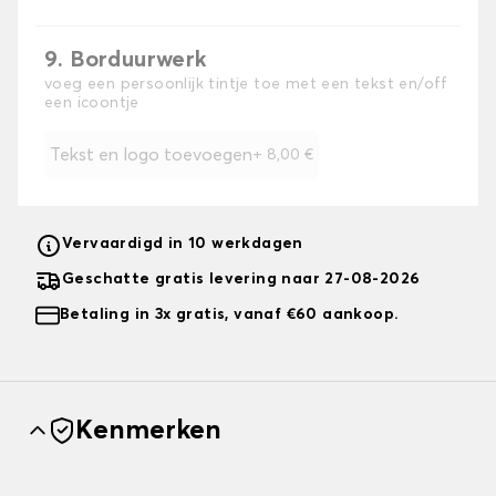
9. Borduurwerk
voeg een persoonlijk tintje toe met een tekst en/off
een icoontje
Tekst en logo toevoegen
+
8,00 €
Vervaardigd in 10 werkdagen
Geschatte gratis levering naar 27-08-2026
Betaling in 3x gratis, vanaf €60 aankoop.
Kenmerken