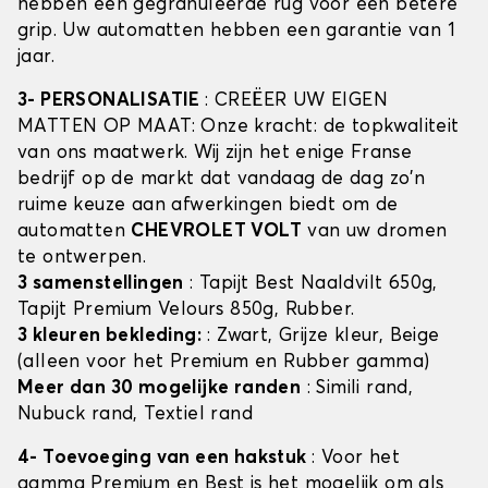
hebben een gegranuleerde rug voor een betere
grip. Uw automatten hebben een garantie van 1
jaar.
3- PERSONALISATIE
: CREËER UW EIGEN
MATTEN OP MAAT: Onze kracht: de topkwaliteit
van ons maatwerk. Wij zijn het enige Franse
bedrijf op de markt dat vandaag de dag zo'n
ruime keuze aan afwerkingen biedt om de
automatten
CHEVROLET VOLT
van uw dromen
te ontwerpen.
3 samenstellingen
: Tapijt Best Naaldvilt 650g,
Tapijt Premium Velours 850g, Rubber.
3 kleuren bekleding:
: Zwart, Grijze kleur, Beige
(alleen voor het Premium en Rubber gamma)
Meer dan 30 mogelijke randen
: Simili rand,
Nubuck rand, Textiel rand
4- Toevoeging van een hakstuk
: Voor het
gamma Premium en Best is het mogelijk om als