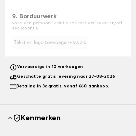
9. Borduurwerk
voeg een persoonlijk tintje toe met een tekst en/off
een icoontje
Tekst en logo toevoegen
+
8,00 €
Vervaardigd in 10 werkdagen
Geschatte gratis levering naar 27-08-2026
Betaling in 3x gratis, vanaf €60 aankoop.
Kenmerken