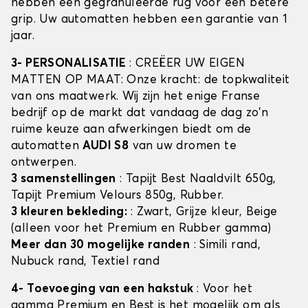
hebben een gegranuleerde rug voor een betere
grip. Uw automatten hebben een garantie van 1
jaar.
3- PERSONALISATIE
: CREËER UW EIGEN
MATTEN OP MAAT: Onze kracht: de topkwaliteit
van ons maatwerk. Wij zijn het enige Franse
bedrijf op de markt dat vandaag de dag zo'n
ruime keuze aan afwerkingen biedt om de
automatten
AUDI S8
van uw dromen te
ontwerpen.
3 samenstellingen
: Tapijt Best Naaldvilt 650g,
Tapijt Premium Velours 850g, Rubber.
3 kleuren bekleding:
: Zwart, Grijze kleur, Beige
(alleen voor het Premium en Rubber gamma)
Meer dan 30 mogelijke randen
: Simili rand,
Nubuck rand, Textiel rand
4- Toevoeging van een hakstuk
: Voor het
gamma Premium en Best is het mogelijk om als