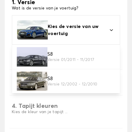
1. Versie
Wat is de versie van je voertuig?
Kies de versie van uw
voertuig
2. Materiaal
S8
Versie 01/2011 - 11/2017
Kies het materiaal van uw automatten
S8
3. Aantal matten
Versie 12/2002 - 12/2010
Selecteer het aantal automatten dat je nodig hebt.
4. Tapijt kleuren
Kies de kleur van je tapijt ..