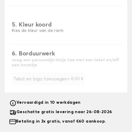
5. Kleur koord
Kies de kleur van de riem.
6. Borduurwerk
voeg een persoonlijk tintje toe met een tekst en/off
een icoontje
Tekst en logo toevoegen
+
8,00 €
Vervaardigd in 10 werkdagen
Geschatte gratis levering naar 26-08-2026
Betaling in 3x gratis, vanaf €60 aankoop.