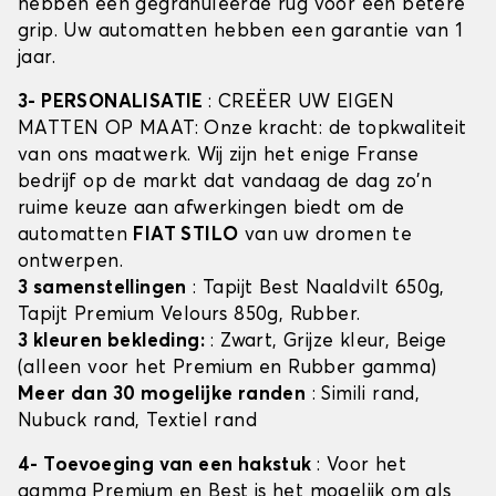
hebben een gegranuleerde rug voor een betere
grip. Uw automatten hebben een garantie van 1
jaar.
3- PERSONALISATIE
: CREËER UW EIGEN
MATTEN OP MAAT: Onze kracht: de topkwaliteit
van ons maatwerk. Wij zijn het enige Franse
bedrijf op de markt dat vandaag de dag zo'n
ruime keuze aan afwerkingen biedt om de
automatten
FIAT STILO
van uw dromen te
ontwerpen.
3 samenstellingen
: Tapijt Best Naaldvilt 650g,
Tapijt Premium Velours 850g, Rubber.
3 kleuren bekleding:
: Zwart, Grijze kleur, Beige
(alleen voor het Premium en Rubber gamma)
Meer dan 30 mogelijke randen
: Simili rand,
Nubuck rand, Textiel rand
4- Toevoeging van een hakstuk
: Voor het
gamma Premium en Best is het mogelijk om als