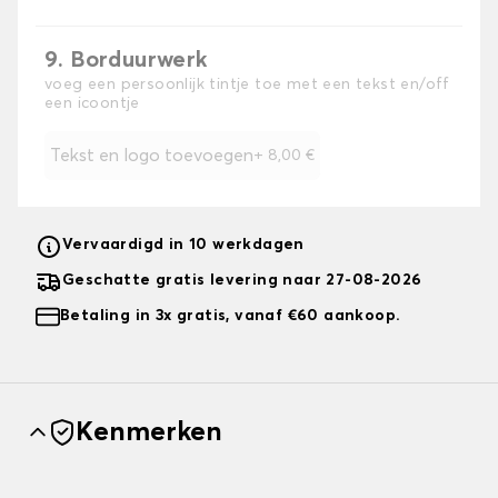
9. Borduurwerk
voeg een persoonlijk tintje toe met een tekst en/off
een icoontje
Tekst en logo toevoegen
+
8,00 €
Vervaardigd in 10 werkdagen
Geschatte gratis levering naar 27-08-2026
Betaling in 3x gratis, vanaf €60 aankoop.
Kenmerken