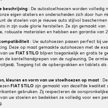
e beschrijving
: De autostoelhoezen worden volledig 
onze eigen ateliers en onderscheiden zich door hun m
kunt de stoelen van je nieuwe auto stijlvol beschermen 
to in zijn oude glorie herstellen. Ze zijn gemaakt van
, robuuste materialen en hebben een garantie van 2 
compatibiliteit
: Uw autohoezen passen perfect bij u
sting. Deze op maat gemaakte autohoezen met de ex
 van uw
FIAT STILO
blijven toegankelijk en gratis te g
n de kantelhandgrepen van de rugleuning, De armle
zitjes©, Toegang tot de opbergvakken en tablets als 
en, kleuren en vorm van uw stoelhoezen op maat
: De
oezen
FIAT STILO
zijn gemaakt van dezelfde kwaliteit s
rikanten gebruiken. Zij respecteren de oorspronkelijke
van uw stoelen en bedekken ze volledig voor een pe
g.