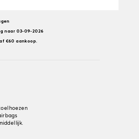
agen
ng naar 03-09-2026
anaf €60 aankoop.
toelhoezen
airbags
ddellijk.