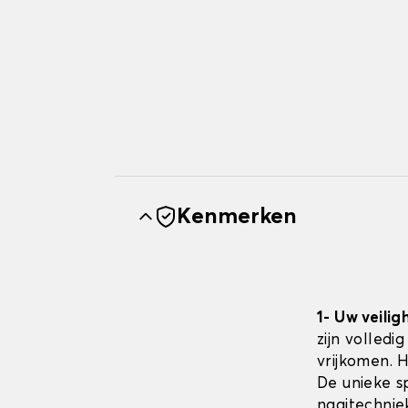
Kenmerken
1- Uw veilig
zijn volledi
vrijkomen. 
De unieke sp
naaitechnie