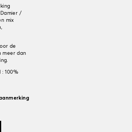
rking
 Damier /
en mix
n,
door de
en meer dan
ing.
 : 100%
n aanmerking