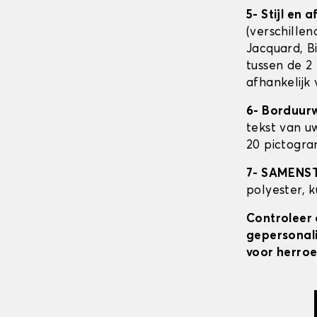
5- Stijl en 
(verschillen
Jacquard, Bi
tussen de 2 
afhankelijk
6- Borduur
tekst van u
20 pictogra
7- SAMENS
polyester, 
Controleer 
gepersonali
voor herroe