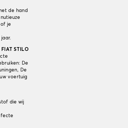
met de hand
inutieuze
of je
jaar.
w
FIAT STILO
acte
ebruiken: De
uningen, De
uw voertuig
tof die wij
rfecte