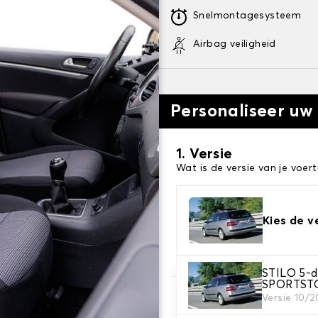
Snelmontagesysteem
Airbag veiligheid
Personaliseer uw
1. Versie
Wat is de versie van je voert
Kies de v
STILO 5-
SPORTST
Versie 10/
2. Set hoezen
Selecteer de stoelhoezen di