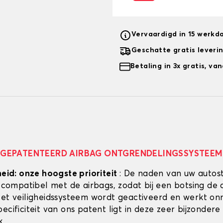
Vervaardigd in 15 werkd
Geschatte gratis leveri
Betaling in 3x gratis, v
GEPATENTEERD AIRBAG ONTGRENDELINGSSYSTEEM
heid: onze hoogste prioriteit
: De naden van uw autos
g compatibel met de airbags, zodat bij een botsing de 
Het veiligheidssysteem wordt geactiveerd en werkt onmi
ecificiteit van ons patent ligt in deze zeer bijzondere
k.