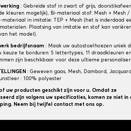
afwerking
: Gebreide stof in zwart of grijs, doorstikafwe
de kleuren mogelijk), Bi-materiaal stof: Mesh + Mesh /
-materiaal in imitatie: TEP + Mesh (het is inderdaad e
materialen. Plaatsing van imitatie en stof kan variëre
 van het model).
werk bedrijfsnaam
: Maak uw autostoelhoezen uniek 
w keuze te borduren: 5 lettertypes, 11 draadkleuren 
mmen zijn beschikbaar voor deze ultieme personaliser
TELLINGEN
: Geweven gaas, Mesh, Dambord, Jacquard
kunstleer : 100% polyester
of uw producten geschikt zijn voor u. Omdat ze
seerd zijn volgens uw specificaties, komen ze niet i
ping. Neem bij twijfel contact met ons op.