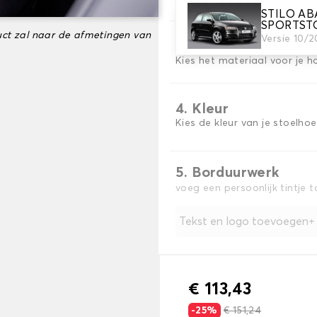
STILO AB
SPORTST
ct zal naar de afmetingen van
Versie 10/
3. Materiaal
Kies het materiaal voor je h
4. Kleur
Kies de kleur van je stoelho
5. Borduurwerk
voeg een persoonlijk tintje 
Tekst en logo toevoegen
€ 113,43
-25%
€ 151,24