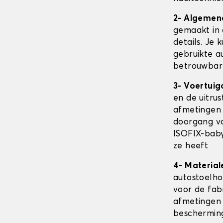
2- Algemen
gemaakt in 
details. Je 
gebruikte au
betrouwbare
3- Voertuig
en de uitru
afmetingen
doorgang va
ISOFIX-baby
ze heeft
4- Material
autostoelh
voor de fab
afmetingen 
beschermin