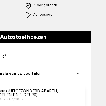
2 jaar garantie
Aanpasbaar
 Autostoelhoezen
uig?
ersie van uw voertuig
deurs (UITGEZONDERD ABARTH,
OELEN EN 3-DEURS)
2002 - 04/2007
e je nodig hebt