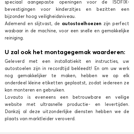
speciaal aangepaste openingen voor de ISOFIX-
STILO
bevestigingen voor kinderzitjes en bezitten een
bijzonder hoog veiligheidsniveau.
Ademend en slijtvast, de
autostoelhoezen
zijn perfect
wasbaar in de machine, voor een snelle en gemakkelijke
reiniging.
U zal ook het montagegemak waarderen:
Geleverd met een installatiekit en instructies, uw
Stoelhoezen voor FIAT STILO
autostoelen zijn in recordtijd bekleedt! En om uw werk
ULYSSE 1
nog gemakkelijker te maken, hebben we op elk
onderdeel kleine etiketten geplaatst, zodat iedereen ze
kan monteren en gebruiken.
Lovauto is eveneens een betrouwbare en veilige
website met ultrasnelle productie- en levertijden.
Dankzij al deze uitzonderlijke diensten hebben we de
plaats van marktleider veroverd.
Stoelhoezen voor FIAT ULYSSE 1