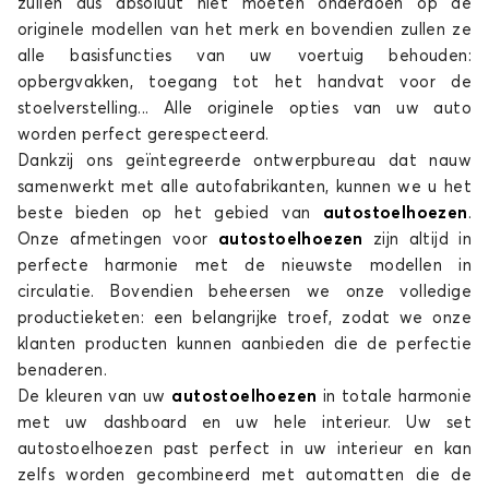
zullen dus absoluut niet moeten onderdoen op de
DOBLO
originele modellen van het merk en bovendien zullen ze
alle basisfuncties van uw voertuig behouden:
opbergvakken, toegang tot het handvat voor de
stoelverstelling... Alle originele opties van uw auto
worden perfect gerespecteerd.
Dankzij ons geïntegreerde ontwerpbureau dat nauw
samenwerkt met alle autofabrikanten, kunnen we u het
beste bieden op het gebied van
autostoelhoezen
.
Stoelhoezen voor FIAT DOBLO
Onze afmetingen voor
autostoelhoezen
zijn altijd in
perfecte harmonie met de nieuwste modellen in
GRANDE PUNTO
circulatie. Bovendien beheersen we onze volledige
productieketen: een belangrijke troef, zodat we onze
klanten producten kunnen aanbieden die de perfectie
benaderen.
De kleuren van uw
autostoelhoezen
in totale harmonie
met uw dashboard en uw hele interieur. Uw set
autostoelhoezen past perfect in uw interieur en kan
zelfs worden gecombineerd met automatten die de
Stoelhoezen voor FIAT GRANDE PUNTO