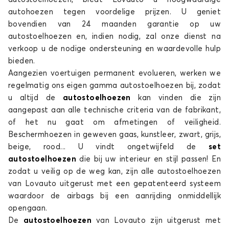
PANDA
autohoezen tegen voordelige prijzen. U geniet
bovendien van 24 maanden garantie op uw
autostoelhoezen en, indien nodig, zal onze dienst na
verkoop u de nodige ondersteuning en waardevolle hulp
bieden.
Aangezien voertuigen permanent evolueren, werken we
regelmatig ons eigen gamma autostoelhoezen bij, zodat
u altijd de
autostoelhoezen
kan vinden die zijn
Stoelhoezen voor FIAT PANDA
aangepast aan alle technische criteria van de fabrikant,
of het nu gaat om afmetingen of veiligheid.
PUNTO
Beschermhoezen in geweven gaas, kunstleer, zwart, grijs,
beige, rood... U vindt ongetwijfeld de
set
autostoelhoezen
die bij uw interieur en stijl passen! En
zodat u veilig op de weg kan, zijn alle autostoelhoezen
van Lovauto uitgerust met een gepatenteerd systeem
waardoor de airbags bij een aanrijding onmiddellijk
opengaan.
De
autostoelhoezen
van Lovauto zijn uitgerust met
Stoelhoezen voor FIAT PUNTO