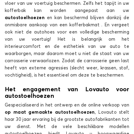
vloer van uw voertuig beschermen. Zelfs het tapijt in uw
IDEA
kofferbak kan worden aangepast aan uw
autostoelhoezen
en kan beschermd blijven dankzij de
onmisbare aankoop van een kofferbakmat . En vergeet
ook niet de autohoes voor een volledige bescherming
van uw voertuig! Het is belangrijk om het
interieurcomfort en de esthetiek van uw auto te
waarborgen, maar daarom moet u niet de staat van uw
carrosserie verwaarlozen. Zodat de carrosserie geen last
Stoelhoezen voor FIAT IDEA
heeft van externe agressies (slecht weer, krassen, stof,
MULTIPLA
vochtigheid), is het essentieel om deze te beschermen.
Het engagement van Lovauto voor
autostoelhoezen
Gespecialiseerd in het ontwerp en de online verkoop van
op maat gemaakte autostoelhoezen
, Lovauto stelt
haar 30 jaar ervaring bij de grootste autofabrikanten tot
uw dienst. Met de vele beschikbare modellen
Stoelhoezen voor FIAT MULTIPLA
autostoelhoezen, biedt Lovauto u hoogwaardige