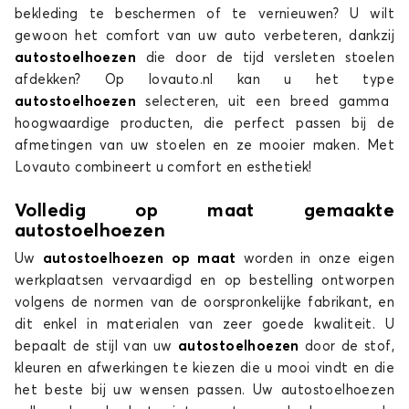
bekleding te beschermen of te vernieuwen? U wilt
BRAVO
gewoon het comfort van uw auto verbeteren, dankzij
autostoelhoezen
die door de tijd versleten stoelen
afdekken? Op lovauto.nl kan u het type
autostoelhoezen
selecteren, uit een breed gamma
hoogwaardige producten, die perfect passen bij de
afmetingen van uw stoelen en ze mooier maken. Met
Lovauto combineert u comfort en esthetiek!
Stoelhoezen voor FIAT BRAVO
Volledig op maat gemaakte
autostoelhoezen
CROMA
Uw
autostoelhoezen op maat
worden in onze eigen
werkplaatsen vervaardigd en op bestelling ontworpen
volgens de normen van de oorspronkelijke fabrikant, en
dit enkel in materialen van zeer goede kwaliteit. U
bepaalt de stijl van uw
autostoelhoezen
door de stof,
kleuren en afwerkingen te kiezen die u mooi vindt en die
het beste bij uw wensen passen. Uw autostoelhoezen
Stoelhoezen voor FIAT CROMA