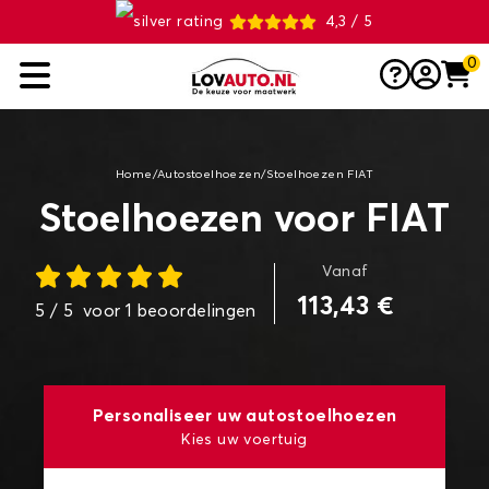
4,3 / 5
0
Home
/
Autostoelhoezen
/
Stoelhoezen FIAT
Stoelhoezen voor FIAT
Vanaf
113,43 €
5
/ 5
voor
1
beoordelingen
Personaliseer uw autostoelhoezen
Kies uw voertuig