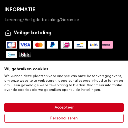
INFORMATIE
Levering/Veiligde betaling/Garantie
Veilige betaling
Wij gebruiken cookies
We kunnen deze plaatsen voor analyse van onze bezoekersgegevens,
om onze website te verbeteren, gepersonaliseerde inhoud te tonen en
om u een geweldige website-ervaring te bieden. Voor meer informatie
over de cookies die we gebruiken opent u de instellingen.
-
© Copyright 2026 Lovauto
•
Algemene verkoopvoorwaarden
Privacy- en cookiebeleid
Accepteer
•
Livraison
€ 113,43
In winkelwagen
Personaliseren
-25%
€ 151,24