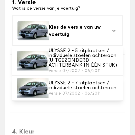
1. Versie
Wat is de versie van je voertuig?
Kies de versie van uw
voertuig
ULYSSE 2 - 5 zitplaatsen /
individuele stoelen achteraan
(UITGEZONDERD
2. Set hoezen
ACHTERBANK IN ÉÉN STUK)
Versie 07/2002 - 06/2011
Selecteer de stoelhoezen die je nodig hebt
ULYSSE 2 - 7 zitplaatsen /
individuele stoelen achteraan
3. Materiaal
Versie 07/2002 - 06/2011
Kies het materiaal voor je hoezen.
4. Kleur