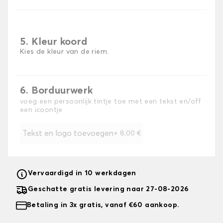
5. Kleur koord
Kies de kleur van de riem.
6. Borduurwerk
voeg een persoonlijk tintje toe met een tekst en/off
een icoontje
Tekst en logo toevoegen
+
8,00 €
Vervaardigd in 10 werkdagen
Geschatte gratis levering naar 27-08-2026
Betaling in 3x gratis, vanaf €60 aankoop.