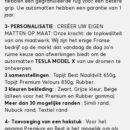
hebben een gegranuleerde rug voor een betere
grip. Uw automatten hebben een garantie van 1
jaar.
3- PERSONALISATIE
: CREËER UW EIGEN
MATTEN OP MAAT: Onze kracht: de topkwaliteit
van ons maatwerk. Wij zijn het enige Franse
bedrijf op de markt dat vandaag de dag zo'n
ruime keuze aan afwerkingen biedt om de
automatten
TESLA MODEL X
van uw dromen te
ontwerpen.
3 samenstellingen
: Tapijt Best Naaldvilt 650g,
Tapijt Premium Velours 850g, Rubber.
3 kleuren bekleding:
: Zwart, Grijze kleur, Beige
(alleen voor het Premium en Rubber gamma)
Meer dan 30 mogelijke randen
: Simili rand,
Nubuck rand, Textiel rand
4- Toevoeging van een hakstuk
: Voor het
gamma Premium en Best is het mogelijk om als