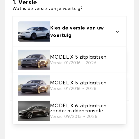
1. Versie
Wat is de versie van je voertuig?
Kies de versie van uw
voertuig
2. Materiaal
MODEL X 5 zitplaatsen
Versie 01/2016 - 2026
Kies het materiaal van uw automatten
MODEL X 5 zitplaatsen
3. Aantal matten
Versie 01/2016 - 2026
Selecteer het aantal automatten dat je nodig hebt.
MODEL X 6 zitplaatsen
zonder middenconsole
4. Tapijt kleuren
Versie 09/2015 - 2026
Kies de kleur van je tapijt ..