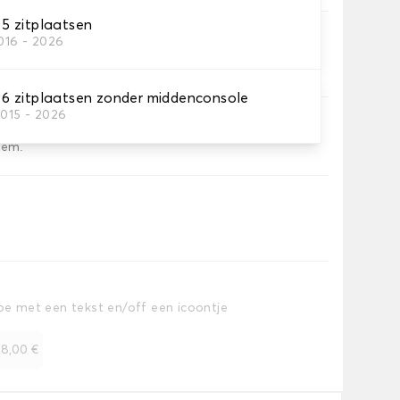
 zitplaatsen
016 - 2026
offerruimte.
 zitplaatsen zonder middenconsole
2015 - 2026
iem.
toe met een tekst en/off een icoontje
+
8,00 €