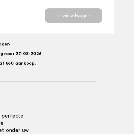
In winkelwagen
dagen
ng naar 27-08-2026
anaf €60 aankoop.
 perfecte
de
zet onder uw