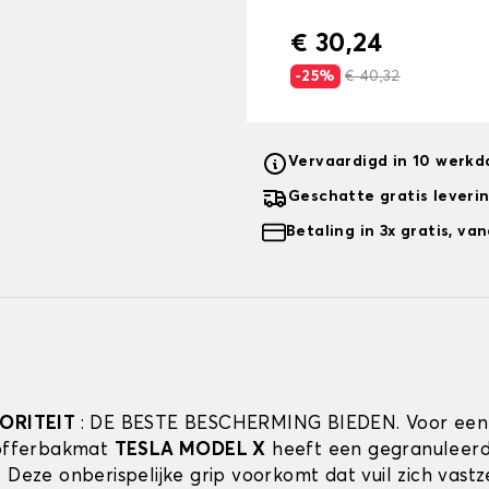
€ 30,24
-25%
€ 40,32
Vervaardigd in 10 werk
Geschatte gratis leveri
Betaling in 3x gratis, v
IORITEIT
: DE BESTE BESCHERMING BIEDEN. Voor een
kofferbakmat
TESLA MODEL X
heeft een gegranuleer
. Deze onberispelijke grip voorkomt dat vuil zich vast