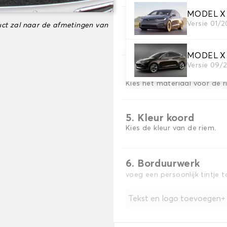
MODEL X 5
3. Tapijt kleuren
Versie 01/2
ct zal naar de afmetingen van
Kies de kleur van je tapijt k
MODEL X 6
Versie 09/
4. Materiaal riem
Kies het materiaal voor de r
5. Kleur koord
Kies de kleur van de riem.
6. Borduurwerk
voeg een persoonlijk tintje 
Tekst en logo toevoegen