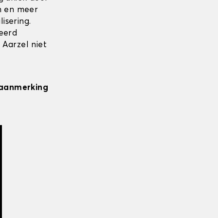
en en meer
isering.
seerd
 Aarzel niet
n aanmerking