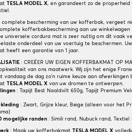
mat
TESLA MODEL X
, en garandeert zo de properheid
tiel.
 complete bescherming van uw kofferbak, vergeet n
complete kofferbakbescherming aan uw winkelwagen 
e universele cordura mat is zeer nuttig om dit vaak v
elaste onderdeel van uw voertuig te beschermen. U
t heeft een garantie van 1 jaar.
ALISATIE
: CREËER UW EIGEN KOFFERBAKMAT OP MA
opkwaliteit van ons maatwerk. Wij zijn het enige Frans
t vandaag de dag zo'n ruime keuze aan afwerkingen 
mat
TESLA MODEL X
van uw dromen te ontwerpen.
llingen
: Tapijt Best Naaldvilt 650g, Tapijt Premium Ve
ekleding
: Zwart, Grijze kleur, Beige (alleen voor het 
mma)
0 mogelijke randen
: Simili rand, Nubuck rand, Textiel
werk
: Maak uw kofferbakmat
TESLA MODEL X
volledi