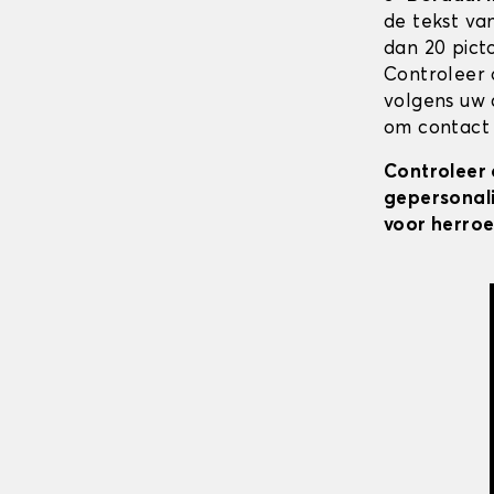
de tekst va
dan 20 pict
Controleer 
volgens uw 
om contact 
Controleer 
gepersonali
voor herroe