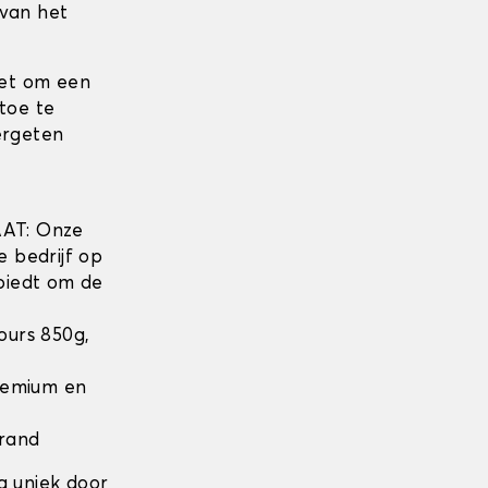
 van het
iet om een
toe te
ergeten
w
AT: Onze
e bedrijf op
biedt om de
lours 850g,
Premium en
 rand
g uniek door