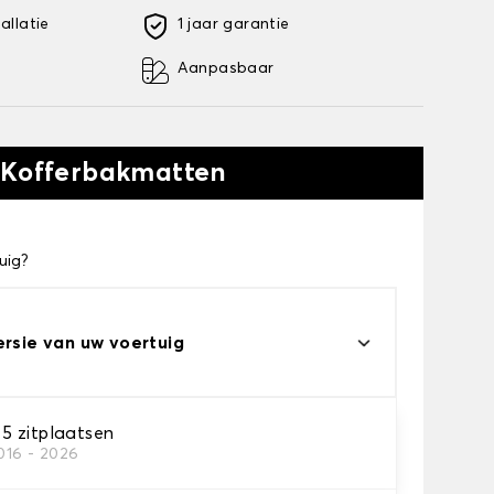
allatie
1 jaar garantie
Aanpasbaar
 Kofferbakmatten
uig?
ersie van uw voertuig
 zitplaatsen
016 - 2026
kofferbakmat