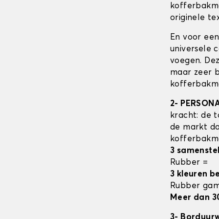
kofferbak
originele tex
En voor een
universele 
voegen. Dez
maar zeer b
kofferbakma
2- PERSON
kracht: de t
de markt da
kofferbak
3 samenste
Rubber =
3 kleuren b
Rubber ga
Meer dan 3
3- Borduur