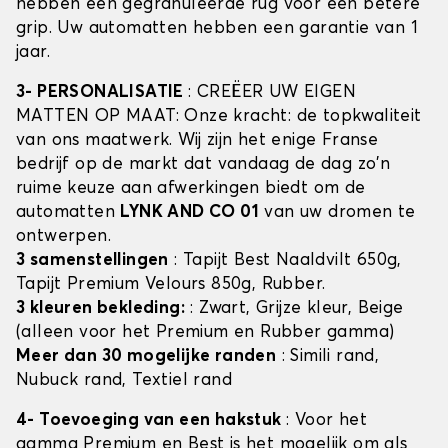
hebben een gegranuleerde rug voor een betere
grip. Uw automatten hebben een garantie van 1
jaar.
3- PERSONALISATIE
: CREËER UW EIGEN
MATTEN OP MAAT: Onze kracht: de topkwaliteit
van ons maatwerk. Wij zijn het enige Franse
bedrijf op de markt dat vandaag de dag zo'n
ruime keuze aan afwerkingen biedt om de
automatten
LYNK AND CO 01
van uw dromen te
ontwerpen.
3 samenstellingen
: Tapijt Best Naaldvilt 650g,
Tapijt Premium Velours 850g, Rubber.
3 kleuren bekleding:
: Zwart, Grijze kleur, Beige
(alleen voor het Premium en Rubber gamma)
Meer dan 30 mogelijke randen
: Simili rand,
Nubuck rand, Textiel rand
4- Toevoeging van een hakstuk
: Voor het
gamma Premium en Best is het mogelijk om als