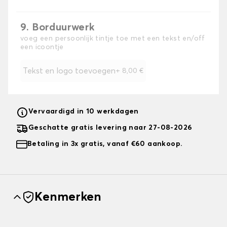
9. Borduurwerk
voeg een persoonlijk tintje toe met een tekst en/off
een icoontje
Tekst en logo toevoegen
+
8,00 €
Vervaardigd in 10 werkdagen
Geschatte gratis levering naar 27-08-2026
Betaling in 3x gratis, vanaf €60 aankoop.
Kenmerken