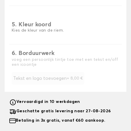
5. Kleur koord
Kies de kleur van de riem.
6. Borduurwerk
voeg een persoonlijk tintje toe met een tekst en/off
een icoontje
Tekst en logo toevoegen
+
8,00 €
Vervaardigd in 10 werkdagen
Geschatte gratis levering naar 27-08-2026
Betaling in 3x gratis, vanaf €60 aankoop.