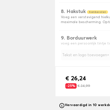
8. Hakstuk
Aanbevolen
Voeg een verstevigend hiel
maximale bescherming. Opti
9. Borduurwerk
voeg een persoonlijk tintje 
Tekst en logo toevoegen
€ 26,24
-25%
€ 34,99
Vervaardigd in 10 werk