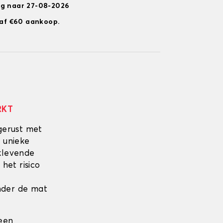
ng naar 27-08-2026
anaf €60 aankoop.
RKT
gerust met
 unieke
fklevende
 het risico
onder de mat
 een