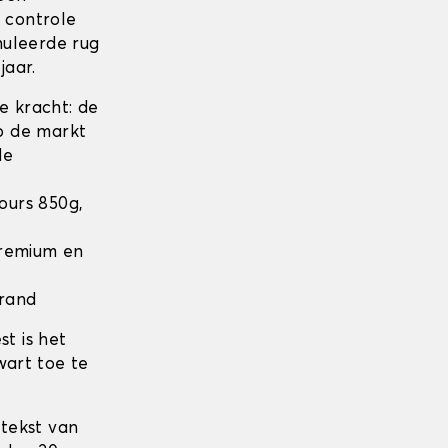
n controle
nuleerde rug
jaar.
 kracht: de
op de markt
de
lours 850g,
 Premium en
 rand
t is het
wart toe te
 tekst van