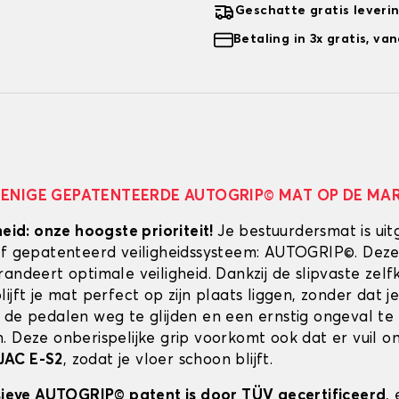
Geschatte gratis leveri
Betaling in 3x gratis, v
 ENIGE GEPATENTEERDE AUTOGRIP© MAT OP DE MA
heid: onze hoogste prioriteit!
Je bestuurdersmat is uit
ef gepatenteerd veiligheidssysteem: AUTOGRIP©. Deze
randeert optimale veiligheid. Dankzij de slipvaste zel
ijft je mat perfect op zijn plaats liggen, zonder dat je
 de pedalen weg te glijden en een ernstig ongeval te
. Deze onberispelijke grip voorkomt ook dat er vuil 
JAC E-S2
, zodat je vloer schoon blijft.
usieve AUTOGRIP© patent is door TÜV gecertificeerd
,