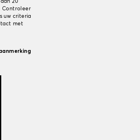
 dan 20
. Controleer
 uw criteria
ntact met
n aanmerking