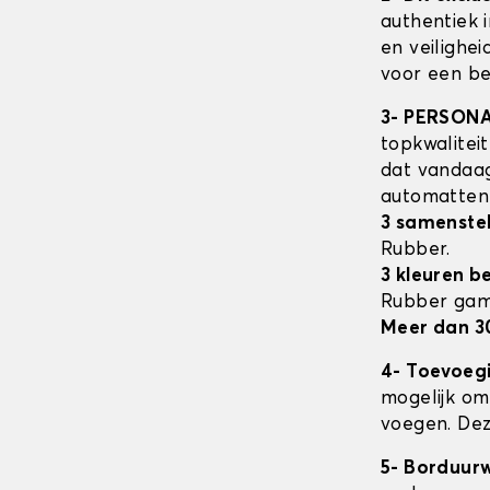
authentiek 
en veilighe
voor een be
3- PERSON
topkwalitei
dat vandaag
automatte
3 samenstel
Rubber.
3 kleuren b
Rubber ga
Meer dan 3
4- Toevoeg
mogelijk om 
voegen. Dez
5- Borduur