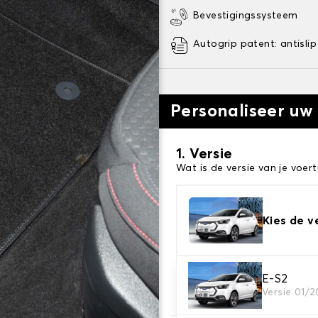
Bevestigingssysteem
Autogrip patent: antislip
Personaliseer uw
1. Versie
Wat is de versie van je voert
Kies de v
2. Materiaal
E-S2
Versie 01/2
Kies het materiaal van uw 