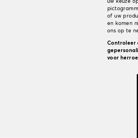
uw keuze op
pictogramme
of uw produ
en komen ni
ons op te ne
Controleer 
gepersonali
voor herroe