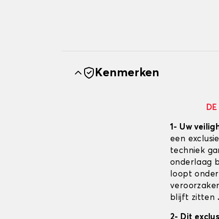
Kenmerken
DE
1- Uw veilig
een exclusi
techniek ga
onderlaag bl
loopt onder
veroorzaken
blijft zitten
2- Dit excl