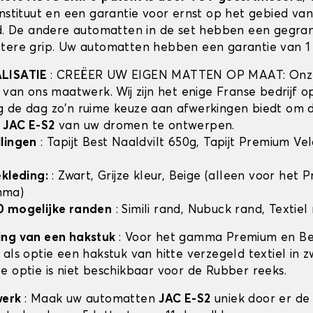
instituut en een garantie voor ernst op het gebied va
id. De andere automatten in de set hebben een gegra
tere grip. Uw automatten hebben een garantie van 1 
ALISATIE
: CREËER UW EIGEN MATTEN OP MAAT: Onze
t van ons maatwerk. Wij zijn het enige Franse bedrijf 
 de dag zo'n ruime keuze aan afwerkingen biedt om 
n
JAC E-S2
van uw dromen te ontwerpen.
lingen
: Tapijt Best Naaldvilt 650g, Tapijt Premium Ve
ekleding:
: Zwart, Grijze kleur, Beige (alleen voor het
mma)
0 mogelijke randen
: Simili rand, Nubuck rand, Textiel
ing van een hakstuk
: Voor het gamma Premium en Bes
als optie een hakstuk van hitte verzegeld textiel in z
e optie is niet beschikbaar voor de Rubber reeks.
werk
: Maak uw automatten
JAC E-S2
uniek door er de