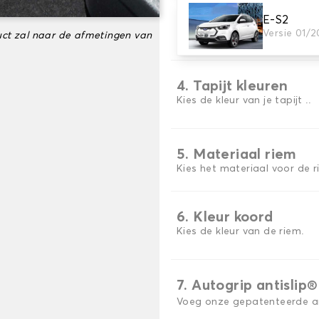
E-S2
3. Aantal matten
Versie 01/2
ct zal naar de afmetingen van
Selecteer het aantal automa
4. Tapijt kleuren
Kies de kleur van je tapijt ..
5. Materiaal riem
Kies het materiaal voor de r
6. Kleur koord
Kies de kleur van de riem.
7. Autogrip antislip®
Voeg onze gepatenteerde ant