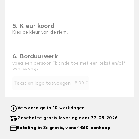
5. Kleur koord
Kies de kleur van de riem.
6. Borduurwerk
voeg een persoonlijk tintje toe met een tekst en/off
een icoontje
Tekst en logo toevoegen
+
8,00 €
Vervaardigd in 10 werkdagen
Geschatte gratis levering naar 27-08-2026
Betaling in 3x gratis, vanaf €60 aankoop.