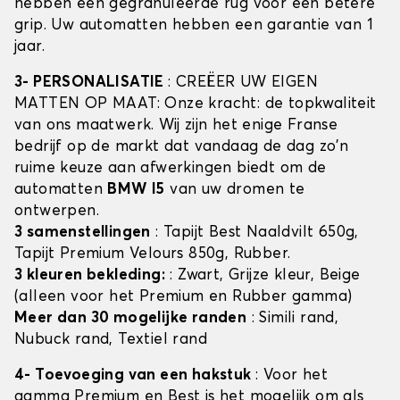
hebben een gegranuleerde rug voor een betere
grip. Uw automatten hebben een garantie van 1
jaar.
3- PERSONALISATIE
: CREËER UW EIGEN
MATTEN OP MAAT: Onze kracht: de topkwaliteit
van ons maatwerk. Wij zijn het enige Franse
bedrijf op de markt dat vandaag de dag zo'n
ruime keuze aan afwerkingen biedt om de
automatten
BMW I5
van uw dromen te
ontwerpen.
3 samenstellingen
: Tapijt Best Naaldvilt 650g,
Tapijt Premium Velours 850g, Rubber.
3 kleuren bekleding:
: Zwart, Grijze kleur, Beige
(alleen voor het Premium en Rubber gamma)
Meer dan 30 mogelijke randen
: Simili rand,
Nubuck rand, Textiel rand
4- Toevoeging van een hakstuk
: Voor het
gamma Premium en Best is het mogelijk om als