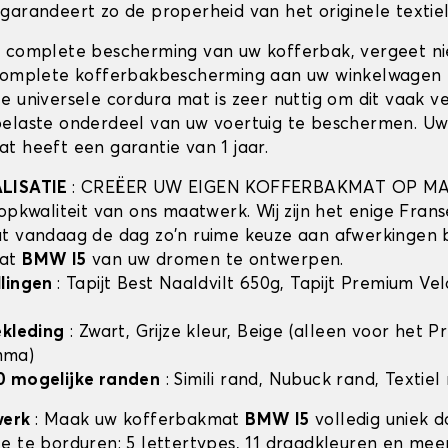
 garandeert zo de properheid van het originele textiel
 complete bescherming van uw kofferbak, vergeet n
complete kofferbakbescherming aan uw winkelwagen 
e universele cordura mat is zeer nuttig om dit vaak v
elaste onderdeel van uw voertuig te beschermen. U
t heeft een garantie van 1 jaar.
ALISATIE
: CREËER UW EIGEN KOFFERBAKMAT OP MA
opkwaliteit van ons maatwerk. Wij zijn het enige Frans
t vandaag de dag zo'n ruime keuze aan afwerkingen 
mat
BMW I5
van uw dromen te ontwerpen.
llingen
: Tapijt Best Naaldvilt 650g, Tapijt Premium Ve
ekleding
: Zwart, Grijze kleur, Beige (alleen voor het 
mma)
0 mogelijke randen
: Simili rand, Nubuck rand, Textiel
werk
: Maak uw kofferbakmat
BMW I5
volledig uniek d
e te borduren: 5 lettertypes, 11 draadkleuren en mee