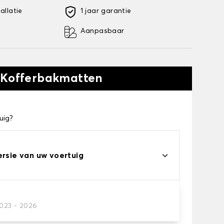
allatie
1 jaar garantie
Aanpasbaar
 Kofferbakmatten
uig?
ersie van uw voertuig
2023 - 2026
kofferbakmat