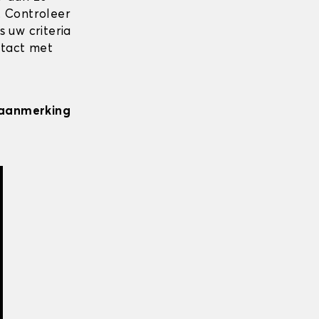
. Controleer
 uw criteria
ntact met
n aanmerking