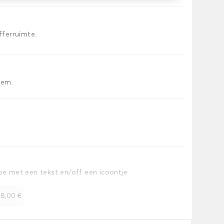
offerruimte.
iem.
toe met een tekst en/off een icoontje
+
8,00 €