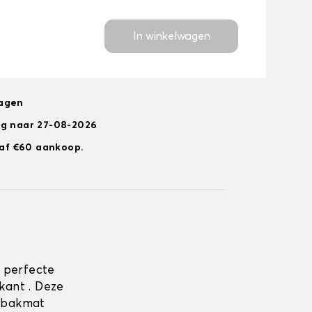
In winkelwagen
dagen
ng naar 27-08-2026
anaf €60 aankoop.
 perfecte
kant . Deze
erbakmat