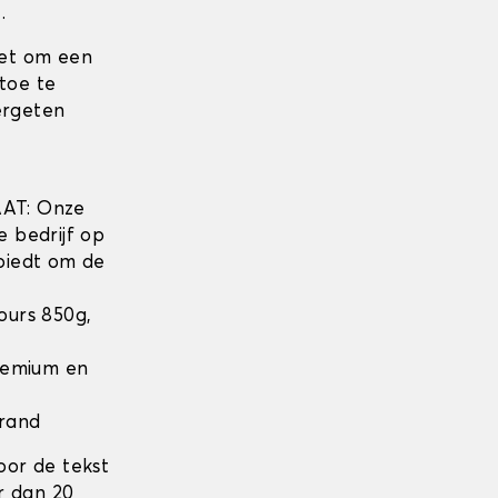
.
iet om een
toe te
ergeten
w
AT: Onze
e bedrijf op
biedt om de
lours 850g,
Premium en
 rand
oor de tekst
r dan 20