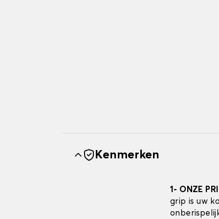
Kenmerken
1- ONZE PR
grip is uw 
onberispeli