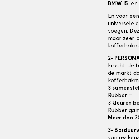
BMW I5
, en
En voor een
universele 
voegen. Dez
maar zeer b
kofferbakma
2- PERSON
kracht: de t
de markt da
kofferbak
3 samenste
Rubber =
3 kleuren b
Rubber ga
Meer dan 3
3- Borduur
van uw keuz