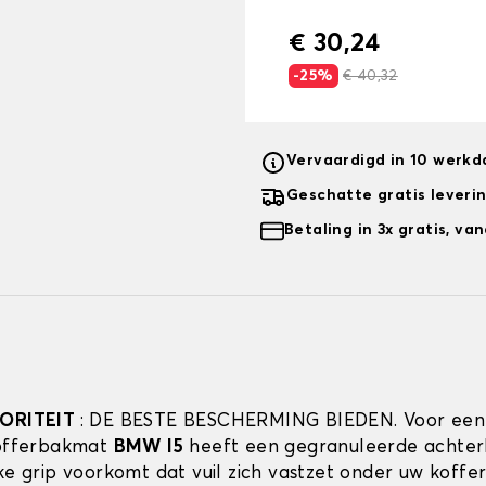
€ 30,24
-25%
€ 40,32
Vervaardigd in 10 werk
Geschatte gratis leveri
Betaling in 3x gratis, v
IORITEIT
: DE BESTE BESCHERMING BIEDEN. Voor een
kofferbakmat
BMW I5
heeft een gegranuleerde achter
jke grip voorkomt dat vuil zich vastzet onder uw koff