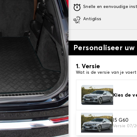
Snelle en eenvoudige inst
Antigliss
Personaliseer uw
1. Versie
Wat is de versie van je voert
Kies de v
I5 G60
2. Materiaal
Versie 07/
Kies het materiaal van uw 