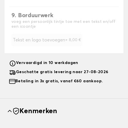
9. Borduurwerk
voeg een persoonlijk tintje toe met een tekst en/off
een icoontje
Tekst en logo toevoegen
+
8,00 €
Vervaardigd in 10 werkdagen
Geschatte gratis levering naar 27-08-2026
Betaling in 3x gratis, vanaf €60 aankoop.
Kenmerken