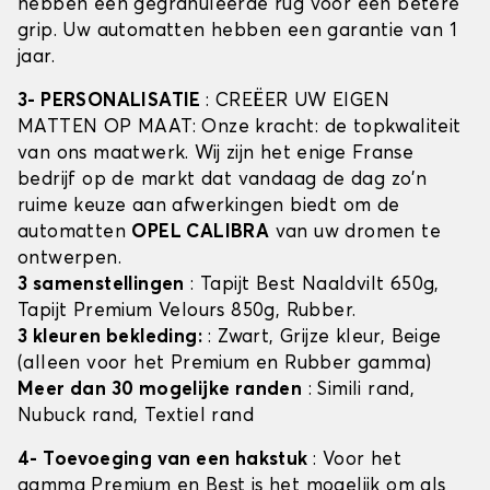
hebben een gegranuleerde rug voor een betere
grip. Uw automatten hebben een garantie van 1
jaar.
3- PERSONALISATIE
: CREËER UW EIGEN
MATTEN OP MAAT: Onze kracht: de topkwaliteit
van ons maatwerk. Wij zijn het enige Franse
bedrijf op de markt dat vandaag de dag zo'n
ruime keuze aan afwerkingen biedt om de
automatten
OPEL CALIBRA
van uw dromen te
ontwerpen.
3 samenstellingen
: Tapijt Best Naaldvilt 650g,
Tapijt Premium Velours 850g, Rubber.
3 kleuren bekleding:
: Zwart, Grijze kleur, Beige
(alleen voor het Premium en Rubber gamma)
Meer dan 30 mogelijke randen
: Simili rand,
Nubuck rand, Textiel rand
4- Toevoeging van een hakstuk
: Voor het
gamma Premium en Best is het mogelijk om als