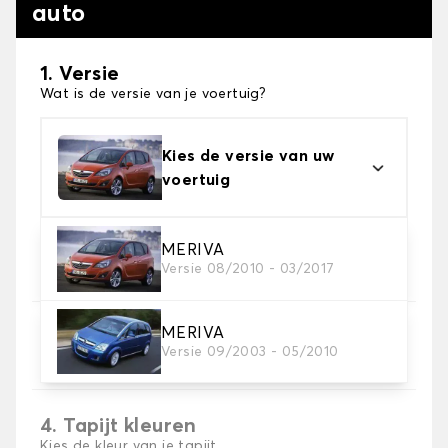
auto
1. Versie
Wat is de versie van je voertuig?
Kies de versie van uw
voertuig
2. Materiaal
MERIVA
Versie 08/2010 - 03/2017
Kies het materiaal van uw automatten
MERIVA
3. Aantal matten
Versie 09/2003 - 05/2010
Selecteer het aantal automatten dat je nodig hebt.
4. Tapijt kleuren
Kies de kleur van je tapijt ..