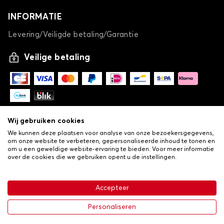
INFORMATIE
Levering/Veiligde betaling/Garantie
Veilige betaling
Wij gebruiken cookies
We kunnen deze plaatsen voor analyse van onze bezoekersgegevens,
om onze website te verbeteren, gepersonaliseerde inhoud te tonen en
om u een geweldige website-ervaring te bieden. Voor meer informatie
over de cookies die we gebruiken opent u de instellingen.
-
© Copyright 2026 Lovauto
•
Algemene verkoopvoorwaarden
Privacy- en cookiebeleid
Accepteer
•
Livraison
€ 113,43
In winkelwagen
Personaliseren
-25%
€ 151,24