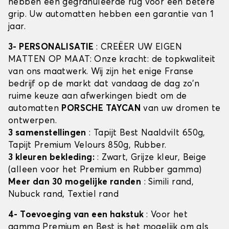
hebben een gegranuleerde rug voor een betere
grip. Uw automatten hebben een garantie van 1
jaar.
3- PERSONALISATIE
: CREËER UW EIGEN
MATTEN OP MAAT: Onze kracht: de topkwaliteit
van ons maatwerk. Wij zijn het enige Franse
bedrijf op de markt dat vandaag de dag zo'n
ruime keuze aan afwerkingen biedt om de
automatten
PORSCHE TAYCAN
van uw dromen te
ontwerpen.
3 samenstellingen
: Tapijt Best Naaldvilt 650g,
Tapijt Premium Velours 850g, Rubber.
3 kleuren bekleding:
: Zwart, Grijze kleur, Beige
(alleen voor het Premium en Rubber gamma)
Meer dan 30 mogelijke randen
: Simili rand,
Nubuck rand, Textiel rand
4- Toevoeging van een hakstuk
: Voor het
gamma Premium en Best is het mogelijk om als