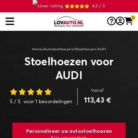
4,3 / 5
0
Home
/
Autostoelhoezen
/
Stoelhoezen AUDI
Stoelhoezen voor
AUDI
Vanaf
113,43 €
5
/ 5
voor
1
beoordelingen
Personaliseer uw autostoelhoezen