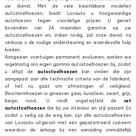
uw dienst. Met de vele beschikbare modellen
Stoelhoezen voor AUDI Q5
autostoelhoezen, biedt Lovauto u hoogwaardige
Q7
autohoezen tegen voordelige prijzen. U geniet
bovendien van 24 maanden garantie op uw
autostoelhoezen en, indien nodig, zal onze dienst na
verkoop u de nodige ondersteuning en waardevolle hulp
bieden.
Aangezien voertuigen permanent evolueren, werken we
regelmatig ons eigen gamma autostoelhoezen bij, zodat
u altijd de
autostoelhoezen
kan vinden die zijn
Stoelhoezen voor AUDI Q7
aangepast aan alle technische criteria van de fabrikant,
of het nu gaat om afmetingen of veiligheid.
RS 4
Beschermhoezen in geweven gaas, kunstleer, zwart, grijs,
beige, rood... U vindt ongetwijfeld de
set
autostoelhoezen
die bij uw interieur en stijl passen! En
zodat u veilig op de weg kan, zijn alle autostoelhoezen
van Lovauto uitgerust met een gepatenteerd systeem
waardoor de airbags bij een aanrijding onmiddellijk