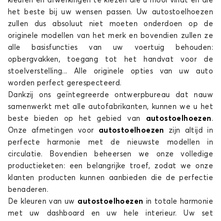
kleuren en afwerkingen te kiezen die u mooi vindt en die
het beste bij uw wensen passen. Uw autostoelhoezen
Stoelhoezen voor AUDI A4
zullen dus absoluut niet moeten onderdoen op de
A6
originele modellen van het merk en bovendien zullen ze
alle basisfuncties van uw voertuig behouden:
opbergvakken, toegang tot het handvat voor de
stoelverstelling... Alle originele opties van uw auto
worden perfect gerespecteerd.
Dankzij ons geïntegreerde ontwerpbureau dat nauw
samenwerkt met alle autofabrikanten, kunnen we u het
beste bieden op het gebied van
autostoelhoezen
.
Stoelhoezen voor AUDI A6
Onze afmetingen voor
autostoelhoezen
zijn altijd in
perfecte harmonie met de nieuwste modellen in
Q2
circulatie. Bovendien beheersen we onze volledige
productieketen: een belangrijke troef, zodat we onze
klanten producten kunnen aanbieden die de perfectie
benaderen.
De kleuren van uw
autostoelhoezen
in totale harmonie
met uw dashboard en uw hele interieur. Uw set