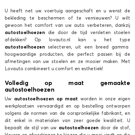
U heeft net uw voertuig aangeschaft en u wenst de
Stoelhoezen voor AUDI A2
bekleding te beschermen of te vernieuwen? U wilt
A3
gewoon het comfort van uw auto verbeteren, dankzij
autostoelhoezen
die door de tijd versleten stoelen
afdekken? Op lovauto.nl kan u het type
autostoelhoezen
selecteren, uit een breed gamma
hoogwaardige producten, die perfect passen bij de
afmetingen van uw stoelen en ze mooier maken. Met
Lovauto combineert u comfort en esthetiek!
Stoelhoezen voor AUDI A3
Volledig op maat gemaakte
autostoelhoezen
A4
Uw
autostoelhoezen op maat
worden in onze eigen
werkplaatsen vervaardigd en op bestelling ontworpen
volgens de normen van de oorspronkelijke fabrikant, en
dit enkel in materialen van zeer goede kwaliteit. U
bepaalt de stijl van uw
autostoelhoezen
door de stof,