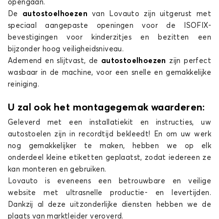
opengaan.
De
autostoelhoezen
van Lovauto zijn uitgerust met
Stoelhoezen voor AUDI RS 4
speciaal aangepaste openingen voor de ISOFIX-
RS Q3
bevestigingen voor kinderzitjes en bezitten een
bijzonder hoog veiligheidsniveau.
Ademend en slijtvast, de
autostoelhoezen
zijn perfect
wasbaar in de machine, voor een snelle en gemakkelijke
reiniging.
U zal ook het montagegemak waarderen:
Geleverd met een installatiekit en instructies, uw
Stoelhoezen voor AUDI RS Q3
autostoelen zijn in recordtijd bekleedt! En om uw werk
S1
nog gemakkelijker te maken, hebben we op elk
onderdeel kleine etiketten geplaatst, zodat iedereen ze
kan monteren en gebruiken.
Lovauto is eveneens een betrouwbare en veilige
website met ultrasnelle productie- en levertijden.
Dankzij al deze uitzonderlijke diensten hebben we de
plaats van marktleider veroverd.