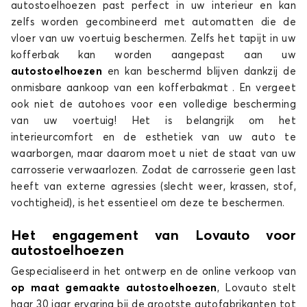
autostoelhoezen past perfect in uw interieur en kan
zelfs worden gecombineerd met automatten die de
Stoelhoezen voor AUDI Q2
vloer van uw voertuig beschermen. Zelfs het tapijt in uw
Q3
kofferbak kan worden aangepast aan uw
autostoelhoezen
en kan beschermd blijven dankzij de
onmisbare aankoop van een kofferbakmat . En vergeet
ook niet de autohoes voor een volledige bescherming
van uw voertuig! Het is belangrijk om het
interieurcomfort en de esthetiek van uw auto te
waarborgen, maar daarom moet u niet de staat van uw
carrosserie verwaarlozen. Zodat de carrosserie geen last
Stoelhoezen voor AUDI Q3
heeft van externe agressies (slecht weer, krassen, stof,
Q5
vochtigheid), is het essentieel om deze te beschermen.
Het engagement van Lovauto voor
autostoelhoezen
Gespecialiseerd in het ontwerp en de online verkoop van
op maat gemaakte autostoelhoezen
, Lovauto stelt
haar 30 jaar ervaring bij de grootste autofabrikanten tot