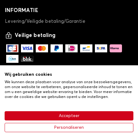
INFORMATIE
Levering/Veiligde betaling/Garantie
Veilige betaling
Wij gebruiken cookies
We kunnen deze plaatsen voor analyse van onze bezoekersgegevens,
om onze website te verbeteren, gepersonaliseerde inhoud te tonen en
om u een geweldige website-ervaring te bieden. Voor meer informatie
over de cookies die we gebruiken opent u de instellingen.
-
© Copyright 2026 Lovauto
•
Algemene verkoopvoorwaarden
Privacy- en cookiebeleid
Accepteer
•
Livraison
€ 113,43
In winkelwagen
Personaliseren
-25%
€ 151,24