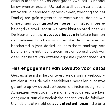
enkel in materialen van zeer goede kwaliteit. U bepaal
bij uw wensen passen. Uw autostoelhoezen zullen dus a
uw voertuig behouden: opbergvakken, toegang tot het h
Dankzij ons geïntegreerde ontwerpbureau dat nauw 
afmetingen voor
autostoelhoezen
zijn altijd in pe
Stoelhoezen voor HYUNDAI iX35
belangrijke troef, zodat we onze klanten producten k
TER
De kleuren van uw
autostoelhoezen
in totale harmon
gecombineerd met automatten die de vloer van uw 
beschermd blijven dankzij de onmisbare aankoop van
belangrijk om het interieurcomfort en de esthetiek v
geen last heeft van externe agressies (slecht weer, kra
Het engagement van Lovauto voor auto
Gespecialiseerd in het ontwerp en de online verkoop 
Stoelhoezen voor HYUNDAI TERRAC
uw dienst. Met de vele beschikbare modellen autosto
garantie op uw autostoelhoezen en, indien nodig, zal 
Aangezien voertuigen permanent evolueren, werken
aangepast aan alle technische criteria van de fabrikant
U vindt ongetwijfeld de
set autostoelhoezen
die bij