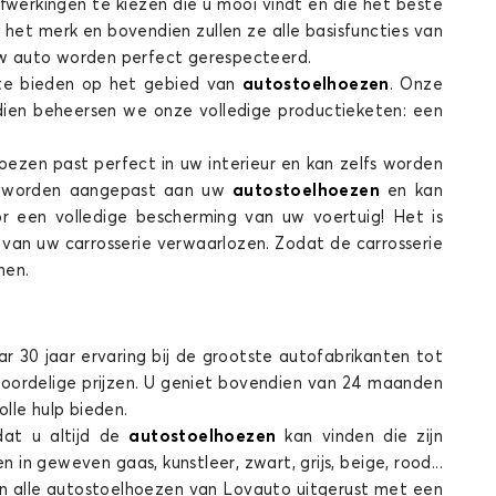
afwerkingen te kiezen die u mooi vindt en die het beste
het merk en bovendien zullen ze alle basisfuncties van
n uw auto worden perfect gerespecteerd.
ste bieden op het gebied van
autostoelhoezen
. Onze
endien beheersen we onze volledige productieketen: een
Stoelhoezen voor HYUNDAI MATRIX
TUCSON
oezen past perfect in uw interieur en kan zelfs worden
an worden aangepast aan uw
autostoelhoezen
en kan
 een volledige bescherming van uw voertuig! Het is
van uw carrosserie verwaarlozen. Zodat de carrosserie
rmen.
ar 30 jaar ervaring bij de grootste autofabrikanten tot
Stoelhoezen voor HYUNDAI TUCSON
oordelige prijzen. U geniet bovendien van 24 maanden
lle hulp bieden.
dat u altijd de
autostoelhoezen
kan vinden die zijn
in geweven gaas, kunstleer, zwart, grijs, beige, rood...
 zijn alle autostoelhoezen van Lovauto uitgerust met een