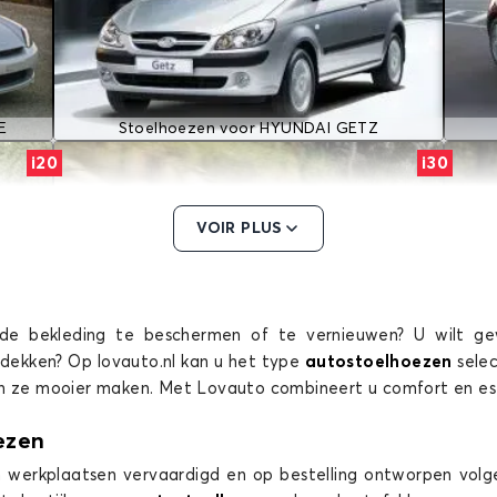
E
Stoelhoezen voor HYUNDAI GETZ
i20
i30
VOIR PLUS
de bekleding te beschermen of te vernieuwen? U wilt ge
afdekken? Op lovauto.nl kan u het type
autostoelhoezen
sele
Stoelhoezen voor HYUNDAI i30
en ze mooier maken. Met Lovauto combineert u comfort en es
iX35
KONA
ezen
 werkplaatsen vervaardigd en op bestelling ontworpen volge