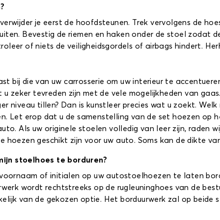
n?
verwijder je eerst de hoofdsteunen. Trek vervolgens de hoes
ten. Bevestig de riemen en haken onder de stoel zodat de h
leer of niets de veiligheidsgordels of airbags hindert. He
past bij die van uw carrosserie om uw interieur te accentuere
lt u zeker tevreden zijn met de vele mogelijkheden van gaa
r niveau tillen? Dan is kunstleer precies wat u zoekt. Welk m
en. Let erop dat u de samenstelling van de set hoezen op 
uto. Als uw originele stoelen volledig van leer zijn, raden 
e hoezen geschikt zijn voor uw auto. Soms kan de dikte va
mijn stoelhoes te borduren?
 voornaam of initialen op uw autostoelhoezen te laten bord
urwerk wordt rechtstreeks op de rugleuninghoes van de best
lijk van de gekozen optie. Het borduurwerk zal op beide st
.