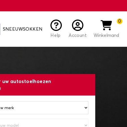
0
SNEEUWSOKKEN
Help
Account
Winkelmand
r uw autostoelhoezen
g