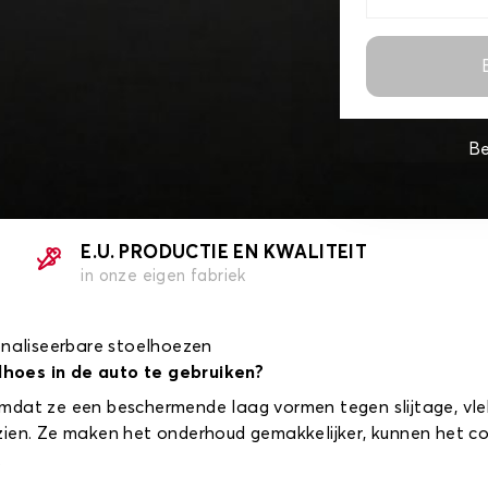
Be
E.U. PRODUCTIE EN KWALITEIT
in onze eigen fabriek
onaliseerbare stoelhoezen
lhoes in de auto te gebruiken?
mdat ze een beschermende laag vormen tegen slijtage, vle
zien. Ze maken het onderhoud gemakkelijker, kunnen het c
.