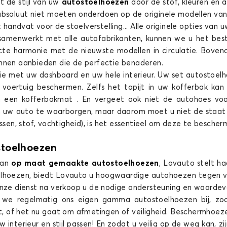
t de stijl van uw
autostoelhoezen
door de stof, kleuren en 
bsoluut niet moeten onderdoen op de originele modellen van 
andvat voor de stoelverstelling... Alle originele opties va
samenwerkt met alle autofabrikanten, kunnen we u het be
rfecte harmonie met de nieuwste modellen in circulatie. Bov
Stoelhoezen voor HYUNDAI KONA
unnen aanbieden die de perfectie benaderen.
RACAN
TRAJET
ie met uw dashboard en uw hele interieur. Uw set autostoelh
voertuig beschermen. Zelfs het tapijt in uw kofferbak k
 een kofferbakmat . En vergeet ook niet de autohoes voor
an uw auto te waarborgen, maar daarom moet u niet de staat 
ssen, stof, vochtigheid), is het essentieel om deze te besche
stoelhoezen
van
op maat gemaakte autostoelhoezen
, Lovauto stelt ha
AN
Stoelhoezen voor HYUNDAI TRAJET
elhoezen, biedt Lovauto u hoogwaardige autohoezen tegen v
onze dienst na verkoop u de nodige ondersteuning en waardevo
 we regelmatig ons eigen gamma autostoelhoezen bij, zo
, of het nu gaat om afmetingen of veiligheid. Beschermhoezen 
 uw interieur en stijl passen! En zodat u veilig op de weg kan,