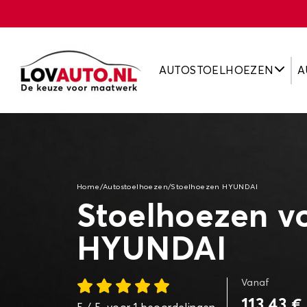
AUTOSTOELHOEZEN
A
Home
/
Autostoelhoezen
/
Stoelhoezen HYUNDAI
Stoelhoezen v
HYUNDAI
Vanaf
113,43 €