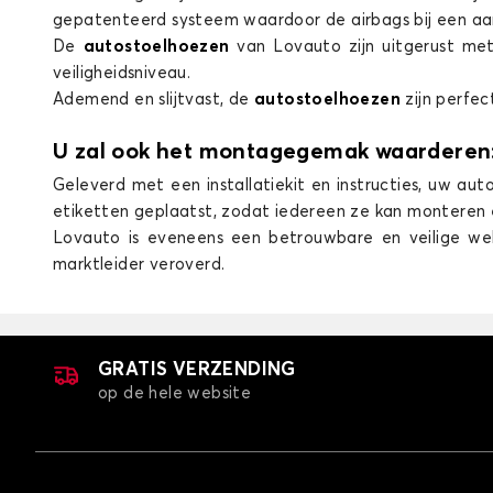
gepatenteerd systeem waardoor de airbags bij een aan
De
autostoelhoezen
van Lovauto zijn uitgerust me
veiligheidsniveau.
Ademend en slijtvast, de
autostoelhoezen
zijn perfec
U zal ook het montagegemak waarderen
Geleverd met een installatiekit en instructies, uw au
etiketten geplaatst, zodat iedereen ze kan monteren 
Lovauto is eveneens een betrouwbare en veilige webs
marktleider veroverd.
GRATIS VERZENDING
op de hele website