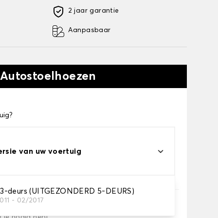
2 jaar garantie
Aanpasbaar
 Autostoelhoezen
uig?
ersie van uw voertuig
3-deurs (UITGEZONDERD 5-DEURS)
011 - 02/2017
e je nodig hebt