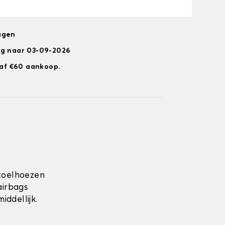
agen
ng naar 03-09-2026
anaf €60 aankoop.
toelhoezen
airbags
ddellijk.