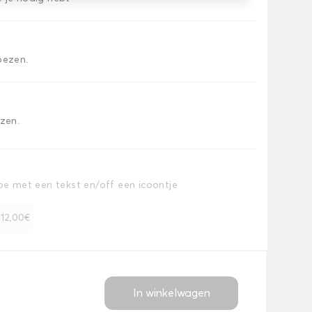
oezen.
ezen.
toe met een tekst en/off een icoontje
+ 12,00€
In winkelwagen