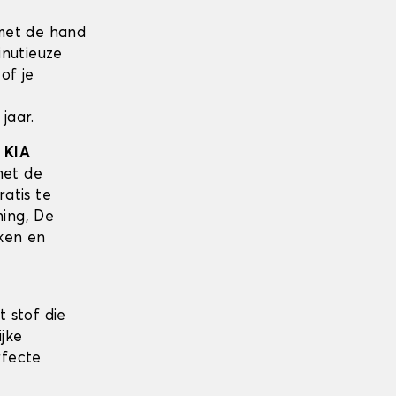
met de hand
inutieuze
of je
jaar.
w
KIA
met de
ratis te
ing, De
ken en
 stof die
ijke
rfecte