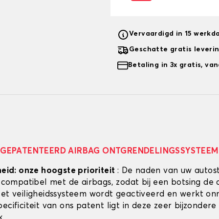
Vervaardigd in 15 werkd
Geschatte gratis leveri
Betaling in 3x gratis, v
GEPATENTEERD AIRBAG ONTGRENDELINGSSYSTEEM
heid: onze hoogste prioriteit
: De naden van uw autos
g compatibel met de airbags, zodat bij een botsing de 
Het veiligheidssysteem wordt geactiveerd en werkt onmi
ecificiteit van ons patent ligt in deze zeer bijzondere
k.