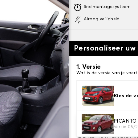
Snelmontagesysteem
Airbag veiligheid
Personaliseer uw
1. Versie
Wat is de versie van je voert
Kies de v
PICANTO 
Versie 05/2
2. Set hoezen
Selecteer de stoelhoezen di