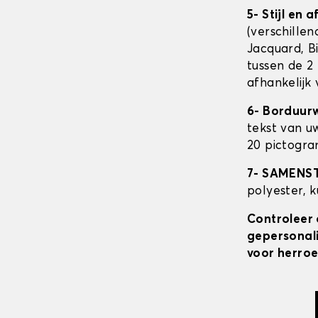
5- Stijl en 
(verschillen
Jacquard, Bi
tussen de 2 
afhankelijk
6- Borduur
tekst van u
20 pictogra
7- SAMENS
polyester, 
Controleer 
gepersonali
voor herroe