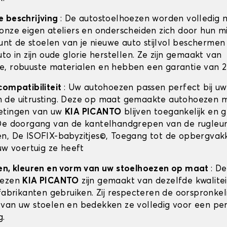
e beschrijving
: De autostoelhoezen worden volledig 
onze eigen ateliers en onderscheiden zich door hun m
kunt de stoelen van je nieuwe auto stijlvol beschermen 
to in zijn oude glorie herstellen. Ze zijn gemaakt van
, robuuste materialen en hebben een garantie van 2 
compatibiliteit
: Uw autohoezen passen perfect bij u
 de uitrusting. Deze op maat gemaakte autohoezen 
etingen van uw
KIA PICANTO
blijven toegankelijk en g
De doorgang van de kantelhandgrepen van de rugleun
n, De ISOFIX-babyzitjes©, Toegang tot de opbergvak
uw voertuig ze heeft
en, kleuren en vorm van uw stoelhoezen op maat
: De
oezen
KIA PICANTO
zijn gemaakt van dezelfde kwaliteit
fabrikanten gebruiken. Zij respecteren de oorspronkel
van uw stoelen en bedekken ze volledig voor een pe
g.