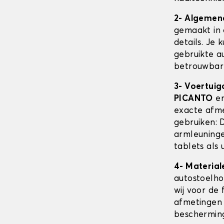
2- Algemen
gemaakt in 
details. Je 
gebruikte au
betrouwbare
3- Voertuig
PICANTO
en
exacte afm
gebruiken: 
armleuninge
tablets als 
4- Material
autostoelh
wij voor de 
afmetingen 
beschermin