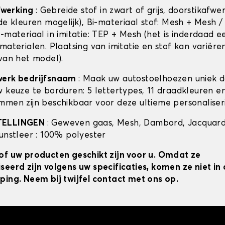
afwerking
: Gebreide stof in zwart of grijs, doorstikafwe
de kleuren mogelijk), Bi-materiaal stof: Mesh + Mesh /
-materiaal in imitatie: TEP + Mesh (het is inderdaad e
materialen. Plaatsing van imitatie en stof kan variëre
 van het model).
werk bedrijfsnaam
: Maak uw autostoelhoezen uniek 
w keuze te borduren: 5 lettertypes, 11 draadkleuren 
mmen zijn beschikbaar voor deze ultieme personaliser
TELLINGEN
: Geweven gaas, Mesh, Dambord, Jacquard
kunstleer : 100% polyester
of uw producten geschikt zijn voor u. Omdat ze
seerd zijn volgens uw specificaties, komen ze niet i
ping. Neem bij twijfel contact met ons op.