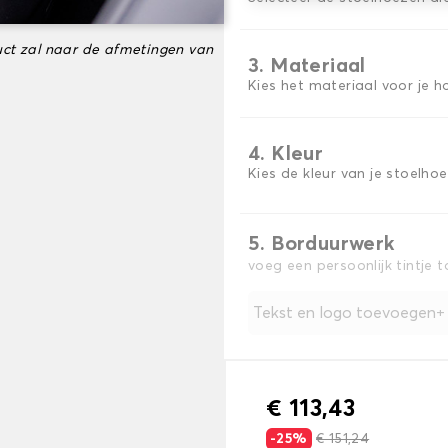
ct zal naar de afmetingen van
3. Materiaal
Kies het materiaal voor je h
4. Kleur
Kies de kleur van je stoelho
5. Borduurwerk
voeg een persoonlijk tintje 
Tekst en logo toevoegen
€ 113,43
-25%
€ 151,24