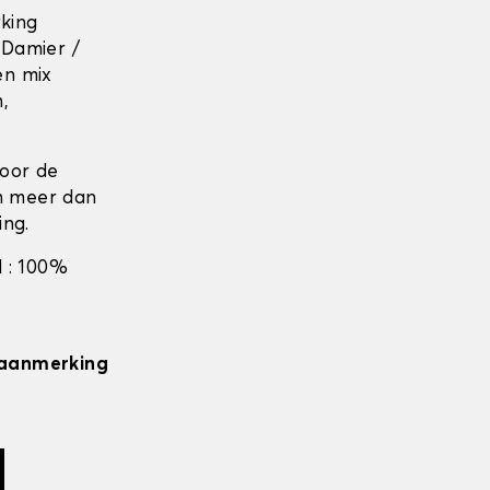
rking
 Damier /
en mix
n,
door de
en meer dan
ing.
 : 100%
n aanmerking