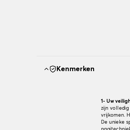
Kenmerken
1- Uw veilig
zijn volledi
vrijkomen. 
De unieke sp
naaitechnie