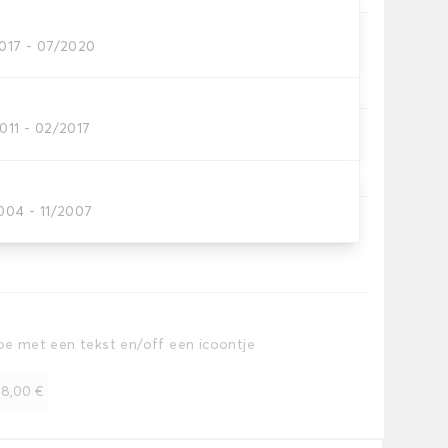
2017 - 07/2020
offerruimte.
011 - 02/2017
iem.
004 - 11/2007
toe met een tekst en/off een icoontje
+
8,00 €