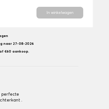
In winkelwagen
dagen
ng naar 27-08-2026
anaf €60 aankoop.
 perfecte
chterkant .