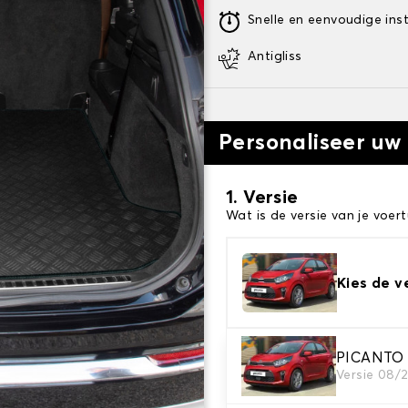
Snelle en eenvoudige inst
Antigliss
Personaliseer uw
1. Versie
Wat is de versie van je voert
Kies de v
PICANTO
2. Materiaal
Versie 08/
Kies het materiaal van uw 