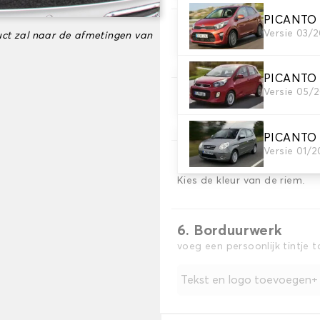
PICANTO
3. Tapijt kleuren
Versie 03/
ct zal naar de afmetingen van
Kies de kleur van je tapijt k
PICANTO
Versie 05/2
4. Materiaal riem
Kies het materiaal voor de r
PICANTO
Versie 01/2
5. Kleur koord
Kies de kleur van de riem.
6. Borduurwerk
voeg een persoonlijk tintje 
Tekst en logo toevoegen