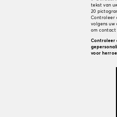
tekst van u
20 pictogra
Controleer 
volgens uw 
om contact 
Controleer 
gepersonali
voor herroe