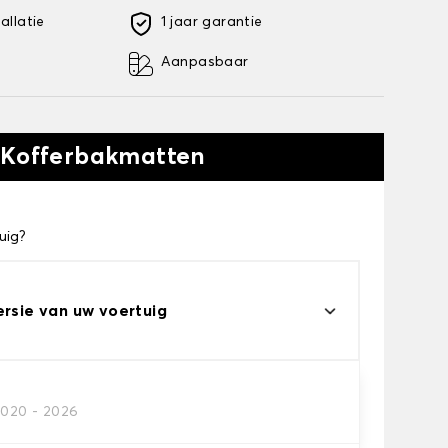
allatie
1 jaar garantie
Aanpasbaar
 Kofferbakmatten
uig?
ersie van uw voertuig
2020 - 2026
kofferbakmat