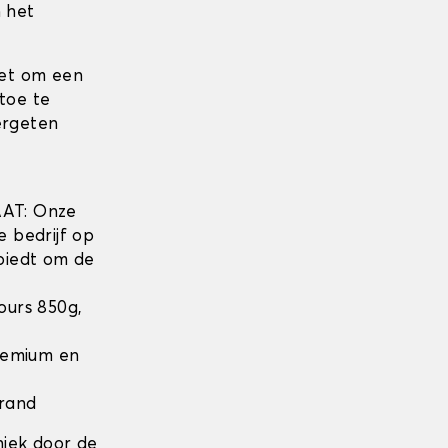
 het
iet om een
toe te
ergeten
w
AT: Onze
e bedrijf op
biedt om de
lours 850g,
Premium en
 rand
niek door de