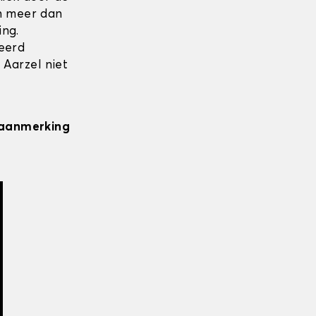
en meer dan
ing.
seerd
 Aarzel niet
n aanmerking