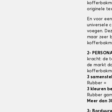
kofferbak
originele tex
En voor een
universele 
voegen. Dez
maar zeer b
kofferbakma
2- PERSON
kracht: de t
de markt da
kofferbak
3 samenste
Rubber =
3 kleuren b
Rubber ga
Meer dan 3
3- Borduur