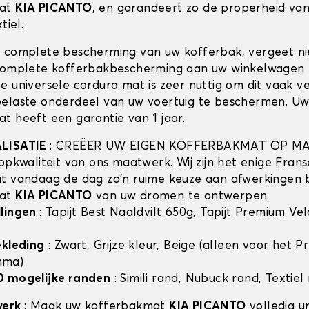
mat
KIA PICANTO
, en garandeert zo de properheid van
tiel.
 complete bescherming van uw kofferbak, vergeet n
complete kofferbakbescherming aan uw winkelwagen 
e universele cordura mat is zeer nuttig om dit vaak v
elaste onderdeel van uw voertuig te beschermen. U
t heeft een garantie van 1 jaar.
ALISATIE
: CREËER UW EIGEN KOFFERBAKMAT OP MA
opkwaliteit van ons maatwerk. Wij zijn het enige Frans
t vandaag de dag zo'n ruime keuze aan afwerkingen 
mat
KIA PICANTO
van uw dromen te ontwerpen.
llingen
: Tapijt Best Naaldvilt 650g, Tapijt Premium Ve
ekleding
: Zwart, Grijze kleur, Beige (alleen voor het 
mma)
0 mogelijke randen
: Simili rand, Nubuck rand, Textiel
werk
: Maak uw kofferbakmat
KIA PICANTO
volledig u