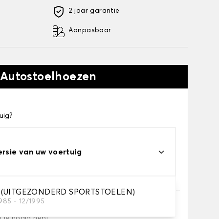
2 jaar garantie
Aanpasbaar
 Autostoelhoezen
uig?
ersie van uw voertuig
 (UITGEZONDERD SPORTSTOELEN)
985 - 12/1995
e je nodig hebt