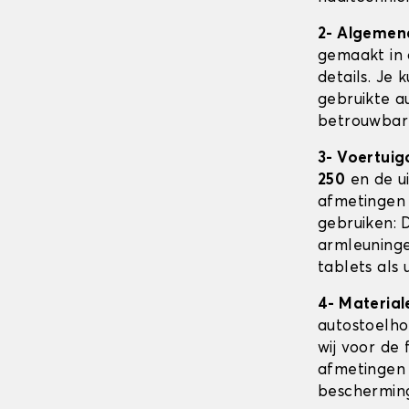
2- Algemen
gemaakt in 
details. Je 
gebruikte au
betrouwbare
3- Voertuig
250
en de u
afmetingen
gebruiken: 
armleuninge
tablets als 
4- Material
autostoelh
wij voor de 
afmetingen 
beschermin