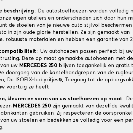
e beschrijving
: De autostoelhoezen worden volledig 
onze eigen ateliers en onderscheiden zich door hun m
kunt de stoelen van je nieuwe auto stijlvol beschermen 
to in zijn oude glorie herstellen. Ze zijn gemaakt van
, robuuste materialen en hebben een garantie van 2 
compatibiliteit
: Uw autohoezen passen perfect bij u
itrusting. Deze op maat gemaakte autohoezen met de
 van uw
MERCEDES 250
blijven toegankelijk en gratis 
De doorgang van de kantelhandgrepen van de rugleun
n, De ISOFIX-babyzitjes©, Toegang tot de opbergvak
uw voertuig ze heeft
en, kleuren en vorm van uw stoelhoezen op maat
: De
oezen
MERCEDES 250
zijn gemaakt van dezelfde kwalite
fabrikanten gebruiken. Zij respecteren de oorspronkel
van uw stoelen en bedekken ze volledig voor een pe
g.