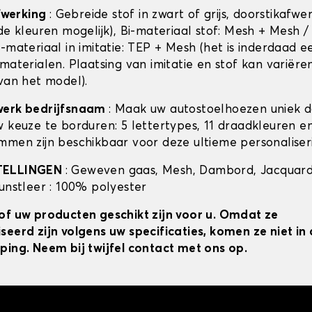
afwerking
: Gebreide stof in zwart of grijs, doorstikafwe
de kleuren mogelijk), Bi-materiaal stof: Mesh + Mesh /
-materiaal in imitatie: TEP + Mesh (het is inderdaad e
materialen. Plaatsing van imitatie en stof kan variëre
 van het model).
werk bedrijfsnaam
: Maak uw autostoelhoezen uniek 
w keuze te borduren: 5 lettertypes, 11 draadkleuren 
mmen zijn beschikbaar voor deze ultieme personaliser
TELLINGEN
: Geweven gaas, Mesh, Dambord, Jacquard
kunstleer : 100% polyester
of uw producten geschikt zijn voor u. Omdat ze
seerd zijn volgens uw specificaties, komen ze niet i
ping. Neem bij twijfel contact met ons op.