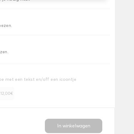
oezen.
ezen.
toe met een tekst en/off een icoontje
+ 12,00€
In winkelwagen