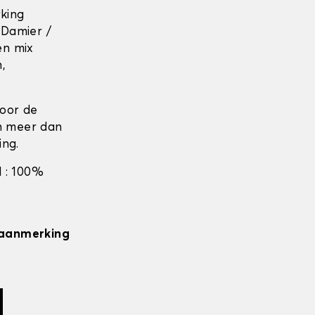
rking
 Damier /
en mix
n,
door de
en meer dan
ing.
 : 100%
n aanmerking