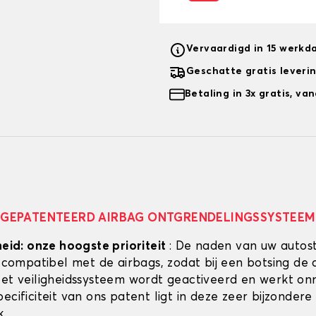
Vervaardigd in 15 werkd
Geschatte gratis leveri
Betaling in 3x gratis, v
GEPATENTEERD AIRBAG ONTGRENDELINGSSYSTEEM
heid: onze hoogste prioriteit
: De naden van uw autos
g compatibel met de airbags, zodat bij een botsing de 
Het veiligheidssysteem wordt geactiveerd en werkt onmi
ecificiteit van ons patent ligt in deze zeer bijzondere
k.