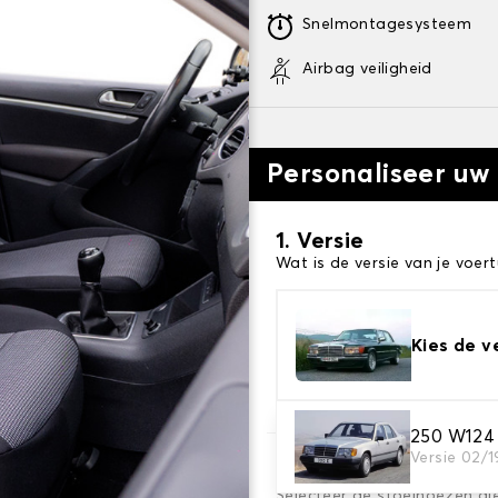
Snelmontagesysteem
Airbag veiligheid
Personaliseer uw
1. Versie
Wat is de versie van je voert
Kies de v
250 W124
Versie 02/1
2. Set hoezen
Selecteer de stoelhoezen di