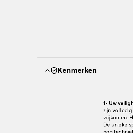
Kenmerken
1- Uw veilig
zijn volledi
vrijkomen. 
De unieke sp
naaitechnie