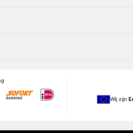
ng
Wij zijn
E