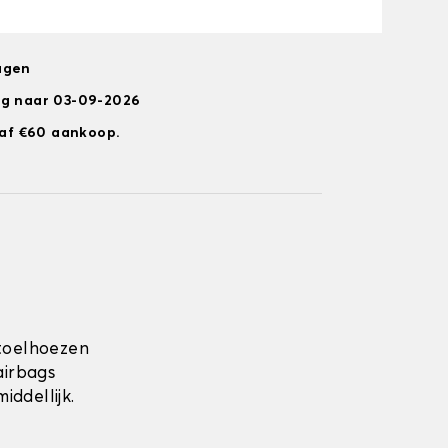
agen
ng naar 03-09-2026
anaf €60 aankoop.
toelhoezen
airbags
ddellijk.