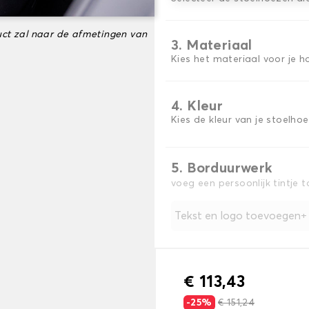
ct zal naar de afmetingen van
3. Materiaal
Kies het materiaal voor je h
4. Kleur
Kies de kleur van je stoelho
5. Borduurwerk
voeg een persoonlijk tintje 
Tekst en logo toevoegen
€ 113,43
-25%
€ 151,24