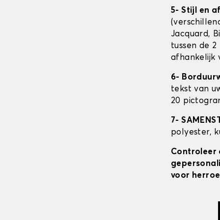
5- Stijl en 
(verschillen
Jacquard, Bi
tussen de 2 
afhankelijk
6- Borduur
tekst van u
20 pictogra
7- SAMENS
polyester, 
Controleer 
gepersonali
voor herroe