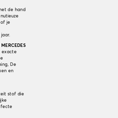
met de hand
inutieuze
of je
jaar.
w
MERCEDES
 exacte
te
ing, De
ken en
it stof die
ijke
rfecte