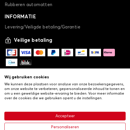
Rubberen automatten
INFORMATIE
Levering/Veiligde betaling/Garantie
Veilige betaling
Wij gebruiken cookies
We kunnen deze plaatsen voor analyse van onze bezoekersgegevens,
om onze website te verbeteren, gepersonaliseerde inhoud te tonen en
om u een geweldige website-ervaring te bieden. Voor meer informatie
over de cookies die we gebruiken opent u de instellingen.
-
© Copyright 2026 Lovauto
•
Algemene verkoopvoorwaarden
Privacy- en cookiebeleid
Accepteer
•
Livraison
€ 113,43
In winkelwagen
Personaliseren