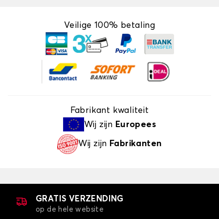
Veilige 100% betaling
Fabrikant kwaliteit
Wij zijn
Europees
Wij zijn
Fabrikanten
GRATIS VERZENDING
op de hele website