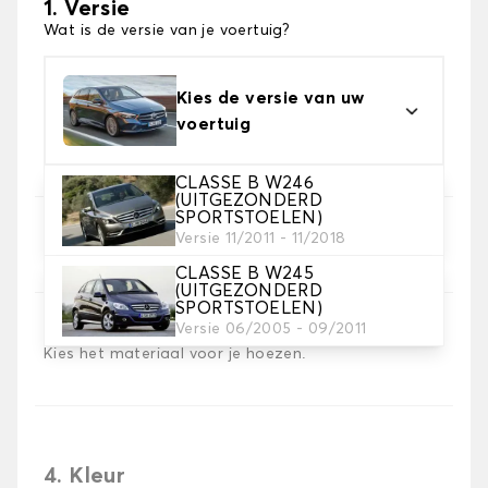
1. Versie
Wat is de versie van je voertuig?
Kies de versie van uw
voertuig
CLASSE B W246
(UITGEZONDERD
SPORTSTOELEN)
2. Set hoezen
Versie 11/2011 - 11/2018
Selecteer de stoelhoezen die je nodig hebt
CLASSE B W245
(UITGEZONDERD
SPORTSTOELEN)
3. Materiaal
Versie 06/2005 - 09/2011
Kies het materiaal voor je hoezen.
4. Kleur