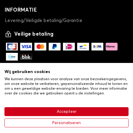
INFORMATIE
Levering/Veiligde betaling/Garantie
Veilige betaling
Wij gebruiken cookies
We kunnen deze plaatsen voor analyse van onze bezoekersgegevens,
om onze website te verbeteren, gepersonaliseerde inhoud te tonen en
om u een geweldige website-ervaring te bieden. Voor meer informatie
over de cookies die we gebruiken opent u de instellingen.
-
© Copyright 2026 Lovauto
•
Algemene verkoopvoorwaarden
Privacy- en cookiebeleid
Accepteer
•
Livraison
€ 113,43
In winkelwagen
Personaliseren
-25%
€ 151,24