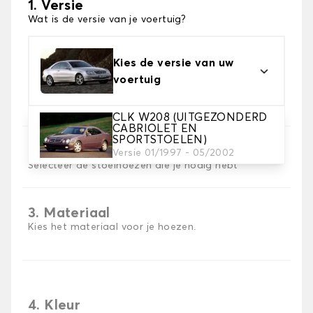
1. Versie
Wat is de versie van je voertuig?
Kies de versie van uw
voertuig
CLK W208 (UITGEZONDERD
CABRIOLET EN
SPORTSTOELEN)
2. Set hoezen
Versie 01/1997 - 05/2002
Selecteer de stoelhoezen die je nodig hebt
3. Materiaal
Kies het materiaal voor je hoezen.
4. Kleur