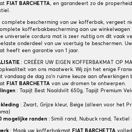
mat
FIAT BARCHETTA
, en garandeert zo de properhei
tiel.
 complete bescherming van uw kofferbak, vergeet n
complete kofferbakbescherming aan uw winkelwagen 
e universele cordura mat is zeer nuttig om dit vaak v
elaste onderdeel van uw voertuig te beschermen. U
t heeft een garantie van 1 jaar.
ALISATIE
: CREËER UW EIGEN KOFFERBAKMAT OP MA
opkwaliteit van ons maatwerk. Wij zijn het enige Frans
t vandaag de dag zo'n ruime keuze aan afwerkingen 
mat
FIAT BARCHETTA
van uw dromen te ontwerpen.
llingen
: Tapijt Best Naaldvilt 650g, Tapijt Premium Ve
ekleding
: Zwart, Grijze kleur, Beige (alleen voor het 
mma)
0 mogelijke randen
: Simili rand, Nubuck rand, Textiel
werk
: Maak uw kofferbakmat
FIAT BARCHETTA
volled