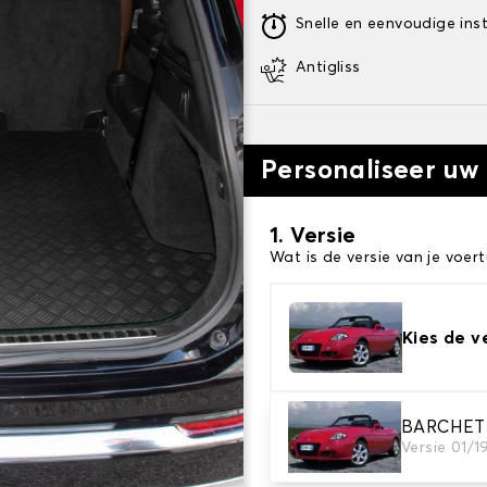
Snelle en eenvoudige inst
Antigliss
Personaliseer uw
1. Versie
Wat is de versie van je voert
Kies de v
BARCHET
2. Materiaal
Versie 01/
Kies het materiaal van uw 