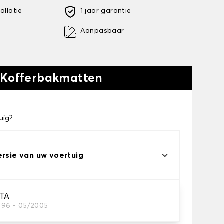
allatie
1 jaar garantie
Aanpasbaar
 Kofferbakmatten
uig?
ersie van uw voertuig
TA
1996 - 05/2005
kofferbakmat