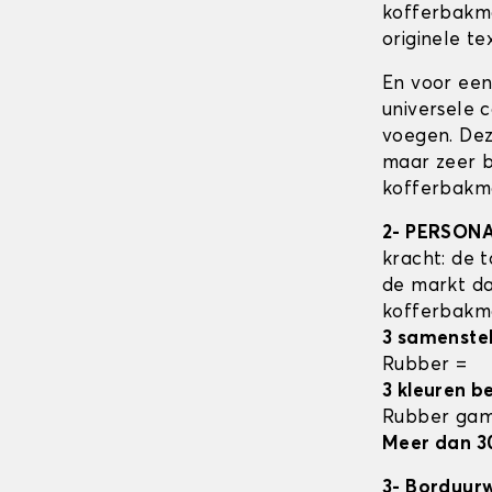
kofferbak
originele tex
En voor een
universele 
voegen. Dez
maar zeer b
kofferbakma
2- PERSON
kracht: de t
de markt da
kofferbak
3 samenste
Rubber =
3 kleuren b
Rubber ga
Meer dan 3
3- Borduur