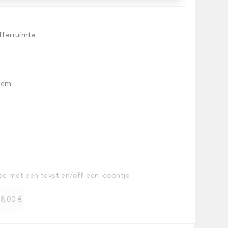
offerruimte.
iem.
toe met een tekst en/off een icoontje
+
8,00 €