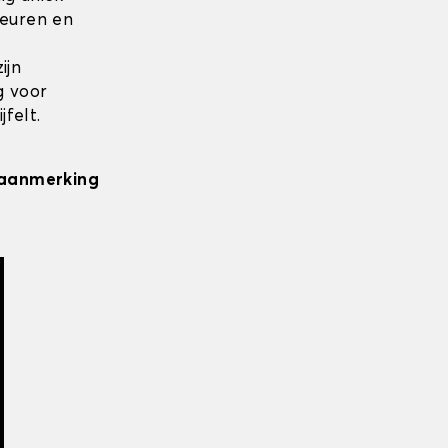
leuren en
ijn
g voor
felt.
n aanmerking