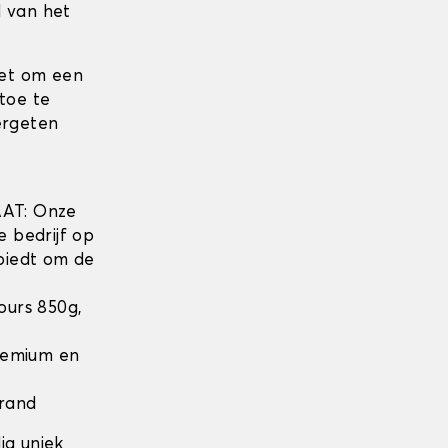
d van het
iet om een
toe te
ergeten
w
AT: Onze
e bedrijf op
biedt om de
lours 850g,
Premium en
 rand
ig uniek