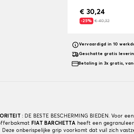
€ 30,24
-25%
€ 40,32
Vervaardigd in 10 werk
Geschatte gratis leveri
Betaling in 3x gratis, v
IORITEIT
: DE BESTE BESCHERMING BIEDEN. Voor een
kofferbakmat
FIAT BARCHETTA
heeft een gegranulee
. Deze onberispelijke grip voorkomt dat vuil zich vast