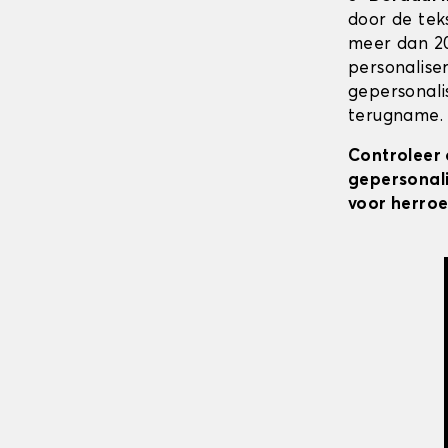
door de tek
meer dan 20
personalise
gepersonali
terugname. 
Controleer 
gepersonali
voor herroe