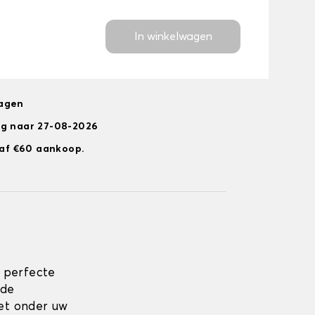
In winkelwagen
dagen
ng naar 27-08-2026
anaf €60 aankoop.
 perfecte
rde
zet onder uw