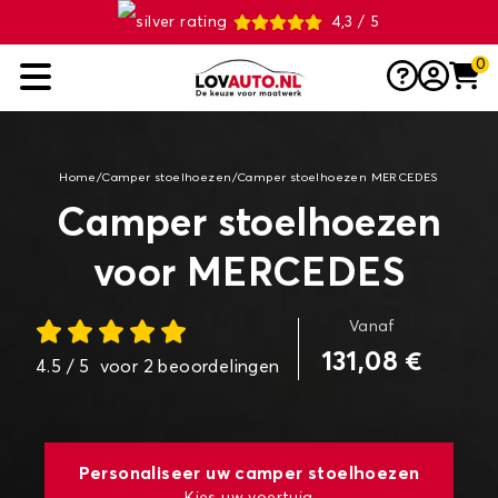
4,3 / 5
0
Home
/
Camper stoelhoezen
/
Camper stoelhoezen MERCEDES
Camper stoelhoezen
voor MERCEDES
Vanaf
131,08 €
4.5
/ 5
voor
2
beoordelingen
Personaliseer uw camper stoelhoezen