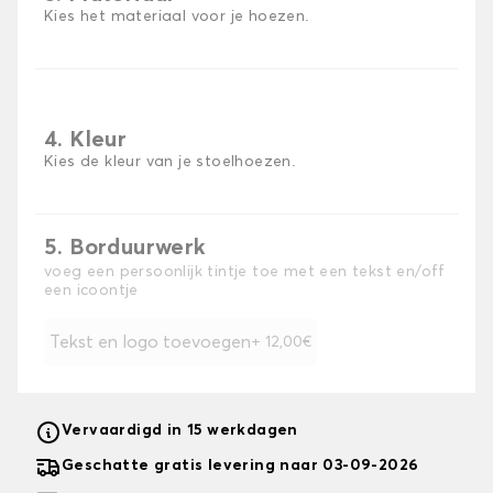
Kies het materiaal voor je hoezen.
4. Kleur
Kies de kleur van je stoelhoezen.
5. Borduurwerk
voeg een persoonlijk tintje toe met een tekst en/off
een icoontje
Tekst en logo toevoegen
+ 12,00€
Vervaardigd in 15 werkdagen
Geschatte gratis levering naar 03-09-2026