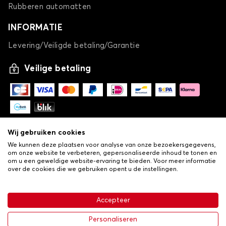
Rubberen automatten
INFORMATIE
Levering/Veiligde betaling/Garantie
Veilige betaling
Wij gebruiken cookies
We kunnen deze plaatsen voor analyse van onze bezoekersgegevens,
om onze website te verbeteren, gepersonaliseerde inhoud te tonen en
om u een geweldige website-ervaring te bieden. Voor meer informatie
over de cookies die we gebruiken opent u de instellingen.
-
© Copyright 2026 Lovauto
•
Algemene verkoopvoorwaarden
Privacy- en cookiebeleid
Accepteer
•
Livraison
€ 40,33
In winkelwagen
Personaliseren