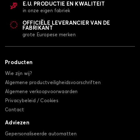
E.U. PRODUCTIE EN KWALITEIT
in onze eigen fabriek
OFFICIËLE LEVERANCIER VAN DE
FABRIKANT
Bedrijfswagen Kofferbakmatten voor NISSAN
INTERSTAR
grote Europese merken
NV200
Producten
Wie zijn wij?
Algemene productveiligheidsvoorschriften
Algemene verkoopvoorwaarden
Bedrijfswagen Kofferbakmatten voor NISSAN
Privacybeleid / Cookies
NV200
Contact
NV250
Adviezen
Gepersonaliseerde automatten