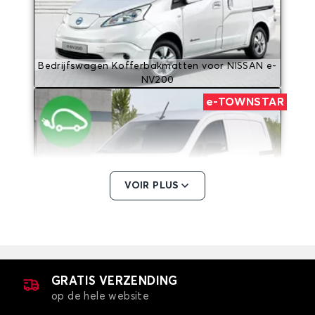
Bedrijfswagen Kofferbakmatten voor NISSAN e-
NV200
e-TOWNSTAR
VOIR PLUS
Bedrijfswagen Kofferbakmatten voor NISSAN e-
TOWNSTAR
INTERSTAR
GRATIS VERZENDING
op de hele website