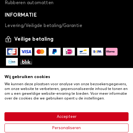
Rubberen automatten
INFORMATIE
Levering/Veiligde betaling/Garantie
Bedrijfswagen Kofferbakmatten voor NISSAN
NV250
Veilige betaling
NV300
Wij gebruiken cookies
We kunnen deze plaatsen voor analyse van onze bezoekersgegevens,
om onze website te verbeteren, gepersonaliseerde inhoud te tonen en
Bedrijfswagen Kofferbakmatten voor NISSAN
om u een geweldige website-ervaring te bieden. Voor meer informatie
NV300
over de cookies die we gebruiken opent u de instellingen.
-
© Copyright 2026 Lovauto
NV400
•
Algemene verkoopvoorwaarden
Privacy- en cookiebeleid
Accepteer
•
Livraison
Personaliseren