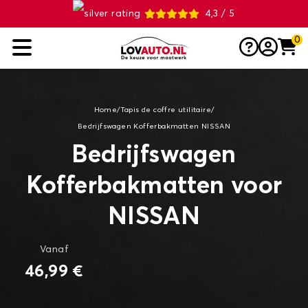
4,3 / 5
0
Home
/
Tapis de coffre utilitaire
/
Bedrijfswagen Kofferbakmatten NISSAN
Bedrijfswagen
Kofferbakmatten voor
NISSAN
Vanaf
46,99 €